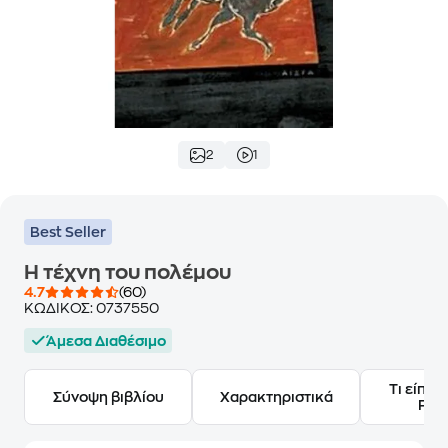
2
1
Best Seller
Η τέχνη του πολέμου
4.7
(60)
ΚΩΔΙΚΟΣ:
0737550
Άμεσα Διαθέσιμο
Τι είπαν
Σύνοψη βιβλίου
Χαρακτηριστικά
Frie