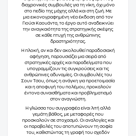
διαχρονικές συμβουλές για τη νίκη, όχι μόνο
στο πεδίο της μάχης αλλά και στη ζωή. Με
μια εικονογραφημένη νέα έκδοση από τον
Γιούσι Καουάντα, το έργο αυτό αναδεικνύει
την αναγκαιότητα της στρατηγικής σκέψης
σε κάθε πτυχή της ανθρώπινης
δραστηριότητας.
Η πλοκή, αν και δεν ακολουθεί παραδοσιακή
αφήγηση, παρουσιάζει μια σειρά από
στρατηγικές αρχές και παραδείγματα που
υπογραμμίζουν τις συγκρούσεις και τις
ανθρώπινες αδυναμίες. Οι συμβουλές του
Σουν Τσου, όπως η ανάγκη για προετοιμασία
και η αποφυγή του πολέμου, προκαλούν
έντονα συναισθήματα και προβληματισμό
στον αναγνώστη.
Η γλώσσα του συγγραφέα είναι λιτή αλλά
γεμάτη βάθος, με μεταφορές που
προσκαλούν σε στοχασμό. Οι αναλογίες και
οι παραβολές του αποτυπώνουν τη σοφία
του, καθιστώντας τη γραφή του σχεδόν