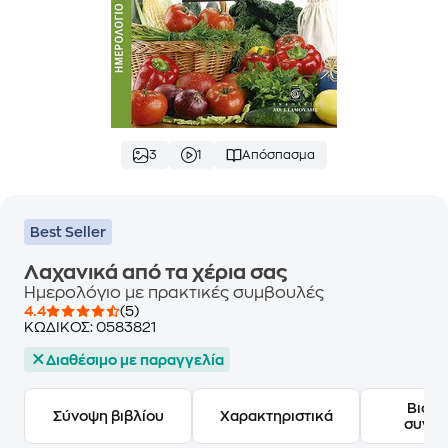
3
1
Απόσπασμα
Best Seller
Λαχανικά από τα χέρια σας
Ημερολόγιο με πρακτικές συμβουλές
4.4
(5)
ΚΩΔΙΚΟΣ:
0583821
Διαθέσιμο με παραγγελία
Βιογ
Σύνοψη βιβλίου
Χαρακτηριστικά
συγγ