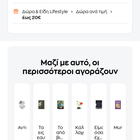
Δώρα & Είδη Lifestyle
Δώρα ανά τιμή
έως 20€
Μαζί με αυτό, οι
περισσότεροι αγοράζουν
Αντιστρές
Τα
Το
Καλλιεργώ
Είμαι
Murdoku
εις
απόλυτο
λαχανικά
όσα
εαυτόν
βιβλίο
έχω