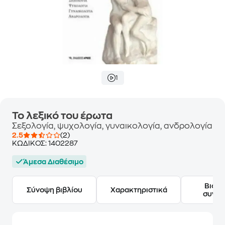
1
Το λεξικό του έρωτα
Σεξολογία, ψυχολογία, γυναικολογία, ανδρολογία
2.5
(2)
ΚΩΔΙΚΟΣ:
1402287
Άμεσα Διαθέσιμο
Βιογ
Σύνοψη βιβλίου
Χαρακτηριστικά
συγγ