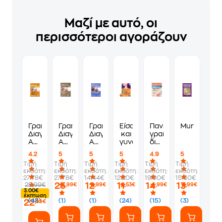
Μαζί με αυτό, οι
περισσότεροι αγοράζουν
Γραπτός
Γραπτός
Γραπτός
Είσαι
Πανελλήνιος
Murdoku
Διαγωνισμός
Διαγωνισμός
Διαγωνισμός
και
γραπτός
ΑΣΕΠ
ΑΣΕΠ:
ΑΣΕΠ:
γυναίκα
διαγωνισμός
-
Οικονομία
Ιστορία
ΑΣΕΠ.
4.2
5
5
5
4.9
5
Δεξιότητες
Και
Γενικές
Τιμή
Τιμή
Τιμή
Τιμή
Τιμή
Τιμή
2025
Πληροφορική
γνώσεις
εκδότη:
εκδότη:
εκδότη:
εκδότη:
εκδότη:
εκδότη:
(1)
27.78€
27.78€
14.44€
12.20€
19.90€
15.50€
25
12
11
14
13
25.99€
,99€
,99€
,53€
,99€
,99€
3.00€
έκπτωση
(48)
(1)
(1)
(24)
(15)
(3)
22
,99€