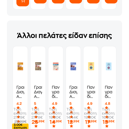
Άλλοι πελάτες είδαν επίσης
Γραπτός
Γραπτός
Πανελλήνιος
Γραπτός
Πανελλήνιος
Πανελλήνιο
Διαγωνισμός
Διαγωνισμός
γραπτός
Διαγωνισμός
γραπτός
γραπτός
ΑΣΕΠ
ΑΣΕΠ:
διαγωνισμός
ΑΣΕΠ:
διαγωνισμός
διαγωνισμό
-
Οικονομία
ΑΣΕΠ.
Ιστορία
ΑΣΕΠ
ΑΣΕΠ
4.2
5
4.9
5
4.9
4.8
Δεξιότητες
Και
Γενικές
2025:
2025
Τιμή
Τιμή
Τιμή
Τιμή
Τιμή
Τιμή
2025
Πληροφορική
γνώσεις
Μαθηματικός
εκδότη:
εκδότη:
εκδότη:
εκδότη:
εκδότη:
εκδότη:
(1)
συλλογισμός
27.78€
27.78€
19.90€
14.44€
19.90€
16.90€
25
14
12
17
15
25.99€
,99€
,99€
,99€
,99€
,98€
3.00€
έκπτωση