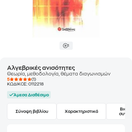
1
Αλγεβρικές ανισότητες
Θεωρία, μεθοδολογία, θέματα διαγωνισμών
5
(1)
ΚΩΔΙΚΟΣ:
0112218
Άμεσα Διαθέσιμο
Βιογ
Σύνοψη βιβλίου
Χαρακτηριστικά
συγγ