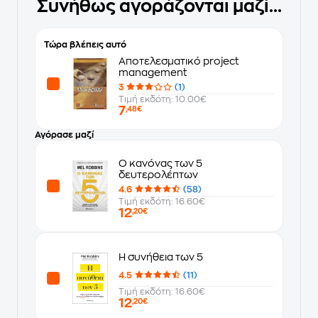
Συνήθως αγοράζονται μαζί...
Τώρα βλέπεις αυτό
Αποτελεσματικό project
management
3
(1)
Τιμή εκδότη: 10.00€
7
,48€
Αγόρασε μαζί
Ο κανόνας των 5
δευτερολέπτων
4.6
(58)
Τιμή εκδότη: 16.60€
12
,20€
Η συνήθεια των 5
4.5
(11)
Τιμή εκδότη: 16.60€
12
,20€