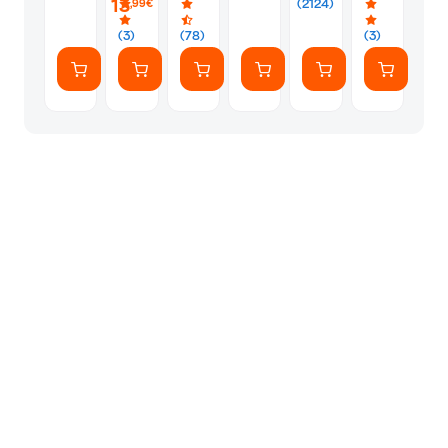
13
(2124)
,99€
(7
Αυτοκόλλητ
(3)
(78)
(3)