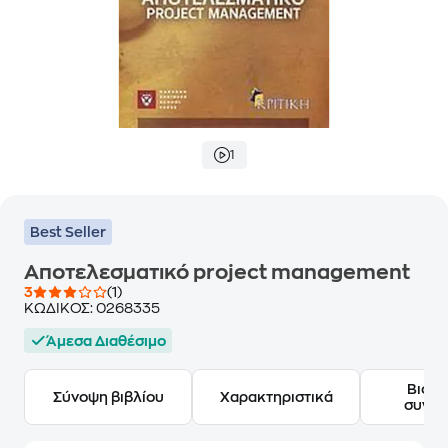
1
Best Seller
Αποτελεσματικό project management
3
(1)
ΚΩΔΙΚΟΣ:
0268335
Άμεσα Διαθέσιμο
Βιογ
Σύνοψη βιβλίου
Χαρακτηριστικά
συγγ