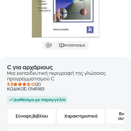
1
Απόσπασμα
C για αρχάριους
Μια εκπαιδευτική περιγραφή της γλώσσας
προγραμματισμού C
3.5
(2)
ΚΩΔΙΚΟΣ:
0145183
Διαθέσιμο με παραγγελία
Βιογ
Σύνοψη βιβλίου
Χαρακτηριστικά
συγγ