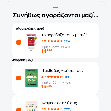
Συνήθως αγοράζονται μαζί...
Τώρα βλέπεις αυτό
Το παράδοξο του χιμπατζή
4.9
(33)
Τιμή εκδότη: 21.40€
14
,99€
Αγόρασε μαζί
Η μέθοδος Αφήστε τους
4.7
(180)
Τιμή εκδότη: 17.70€
15
,98€
Ανάμεσα σε ηλίθιους
4.5
(201)