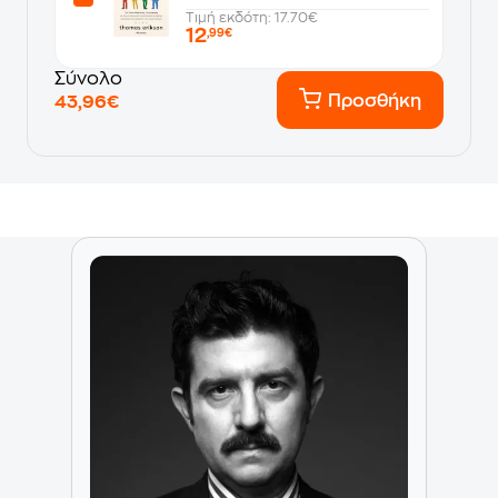
Τιμή εκδότη: 17.70€
12
,99€
Σύνολο
Προσθήκη
43,96€