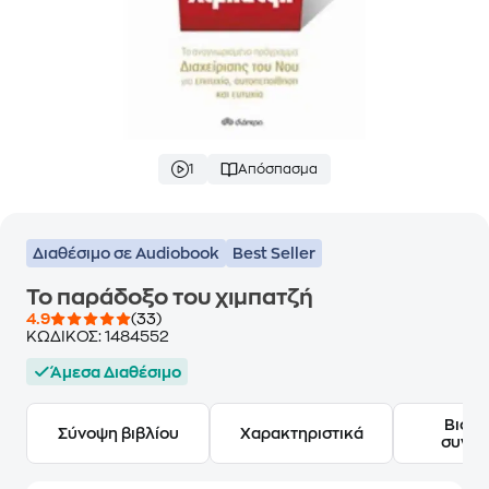
1
Απόσπασμα
Διαθέσιμο σε Audiobook
Best Seller
Το παράδοξο του χιμπατζή
4.9
(33)
ΚΩΔΙΚΟΣ:
1484552
Άμεσα Διαθέσιμο
Βιογ
Σύνοψη βιβλίου
Χαρακτηριστικά
συγγ