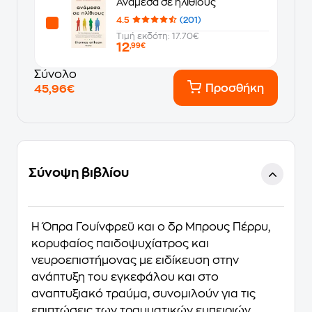
Ανάμεσα σε ηλίθιους
4.5
(201)
Τιμή εκδότη: 17.70€
12
,99€
Σύνολο
Προσθήκη
45,96€
Σύνοψη βιβλίου
Η Όπρα Γουίνφρεϋ και ο δρ Μπρους Πέρρυ,
κορυφαίος παιδοψυχίατρος και
νευροεπιστήμονας με ειδίκευση στην
ανάπτυξη του εγκεφάλου και στο
αναπτυξιακό τραύμα, συνομιλούν για τις
επιπτώσεις των τραυματικών εμπειριών