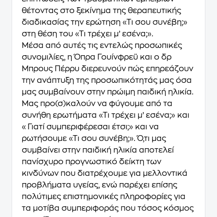
θέτοντας στο ξεκίνημα της θεραπευτικής
διαδικασίας την ερώτηση «Τι σου συνέβη;»
στη θέση του «Τι τρέχει μ’ εσένα;».
Μέσα από αυτές τις εντελώς προσωπικές
συνομιλίες, η Όπρα Γουίνφρεϋ και ο δρ
Μπρους Πέρρυ διερευνούν πώς επηρεάζουν
την ανάπτυξη της προσωπικότητάς μας όσα
μας συμβαίνουν στην πρώιμη παιδική ηλικία.
Μας προ(σ)καλούν να φύγουμε από τα
συνήθη ερωτήματα «Τι τρέχει μ’ εσένα;» και
«Γιατί συμπεριφέρεσαι έτσι;» και να
ρωτήσουμε «Τι σου συνέβη;». Ό,τι μας
συμβαίνει στην παιδική ηλικία αποτελεί
πανίσχυρο προγνωστικό δείκτη των
κινδύνων που διατρέχουμε για μελλοντικά
προβλήματα υγείας, ενώ παρέχει επίσης
πολύτιμες επιστημονικές πληροφορίες για
τα μοτίβα συμπεριφοράς που τόσος κόσμος