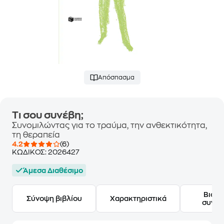
Απόσπασμα
Τι σου συνέβη;
Συνομιλώντας για το τραύμα, την ανθεκτικότητα,
τη θεραπεία
4.2
(6)
ΚΩΔΙΚΟΣ:
2026427
Άμεσα Διαθέσιμο
Βιογ
Σύνοψη βιβλίου
Χαρακτηριστικά
συγγ