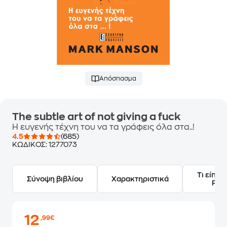
Απόσπασμα
The subtle art of not giving a fuck
Η ευγενής τέχνη του να τα γράφεις όλα στα..!
4.5
(685)
ΚΩΔΙΚΟΣ:
1277073
Τι είπαν
Σύνοψη βιβλίου
Χαρακτηριστικά
Frie
12
,99€