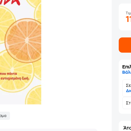
Τι
1
Επι
Βάλ
Σε
Δι
Σ
σμα
Άτο