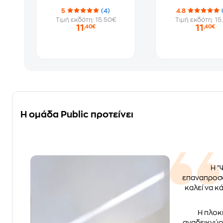
5
(4)
4.8
Τιμή εκδότη: 15.50€
Τιμή εκδότη: 15
11
11
,40€
,40€
Η ομάδα Public προτείνει
Η "
επαναπροσδ
καλεί να κ
Η πλοκ
αναδεικνύου