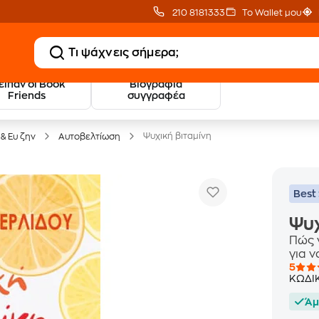
210 8181333
Το Wallet μου
 είπαν οι Book
Βιογραφία
20 € Public επιστροφή
Δωρεάν Μεταφορικ
Friends
συγγραφέα
με Snappi
με Public+ Delivery
Ψυχική βιταμίνη
& Ευ ζην
Αυτοβελτίωση
Best 
Ψυχ
Πώς 
για 
5
ΚΩΔΙ
Άμ