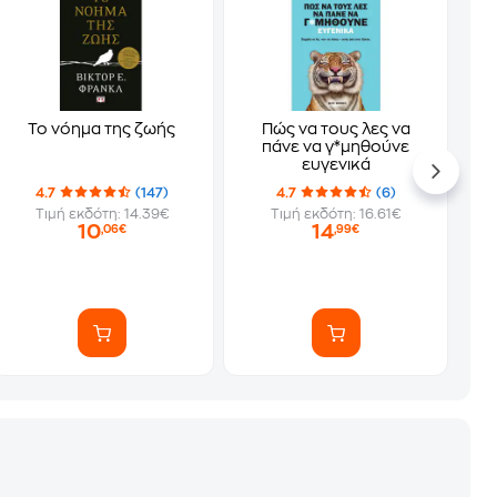
Το νόημα της ζωής
Πώς να τους λες να
πάνε να γ*μηθούνε
ευγενικά
4.7
(147)
4.7
(6)
Τιμή εκδότη: 14.39€
Τιμή εκδότη: 16.61€
10
14
,06€
,99€