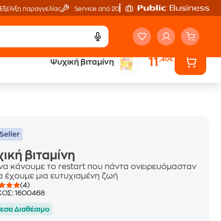
Εξέλιξη παραγγελίας
Service από 20'
11
,40€
Ψυχική βιταμίνη
ά
Έλα στον κόσμο
των ηχητικών βιβλίων
Seller
ική βιταμίνη
να κάνουμε το restart που πάντα ονειρευόμασταν
να έχουμε μια ευτυχισμένη ζωή
(4)
ΚΟΣ:
1600468
εσα Διαθέσιμο