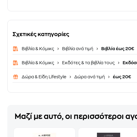
Σχετικές κατηγορίες
Βιβλία & Κόμικς
Βιβλία ανά τιμή
Βιβλία έως 20€
Βιβλία & Κόμικς
Εκδότες & τα βιβλία τους
Εκδόσε
Δώρα & Είδη Lifestyle
Δώρα ανά τιμή
έως 20€
Μαζί με αυτό, οι περισσότεροι α