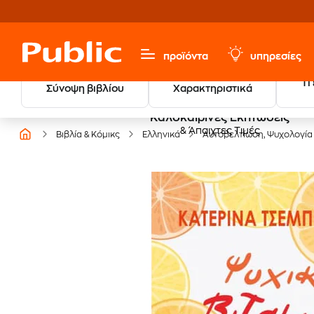
προϊόντα
υπηρεσίες
Τι
Σύνοψη βιβλίου
Χαρακτηριστικά
Καλοκαιρινές Εκπτώσεις
& Άπαιχτες Τιμές
Βιβλία & Κόμικς
Ελληνικά
Αυτοβελτίωση, Ψυχολογία 