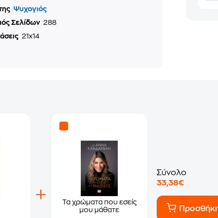
της
Ψυχογιός
μός Σελίδων
288
τάσεις
21x14
Σύνολο
33,38€
Τα χρώματα που εσείς
Προσθήκ
μου μάθατε