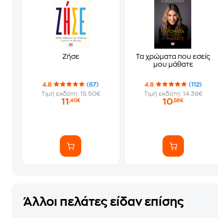
Ζήσε
Τα χρώματα που εσείς
μου μάθατε
4.8
(67)
4.8
(112)
Τιμή εκδότη: 15.50€
Τιμή εκδότη: 14.39€
11
10
,40€
,58€
Άλλοι πελάτες είδαν επίσης