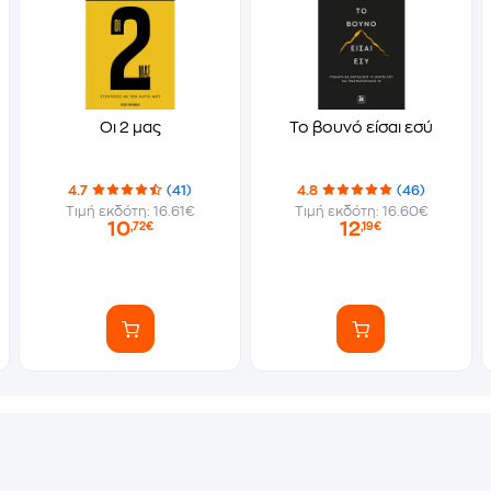
Οι 2 μας
Το βουνό είσαι εσύ
4.7
(41)
4.8
(46)
Τιμή εκδότη: 16.61€
Τιμή εκδότη: 16.60€
10
12
,72€
,19€