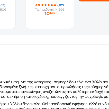
(67)
4.8
(112)
.50€
Τιμή εκδότη: 14.39€
10
,58€
Ψυχική Βιταμίνη" της Κατερίνας Τσεμπερλίδου είναι ένα βιβλίο πο
ιορισμένη ζωή. Σε μια εποχή που οι προκλήσεις της καθημερινό
άνουμε μια επανεκκίνηση, αναζητώντας την καλύτερη εκδοχή του
αυτοεκτίμηση και οι σχέσεις, προσεγγίζοντας την ψυχολογία με
ή του βιβλίου δεν ακολουθεί παραδοσιακή αφήγηση, αλλά συνδυά
ν τις συγκρούσεις που προκύπτουν από τις αρνητικές σκέψεις κ