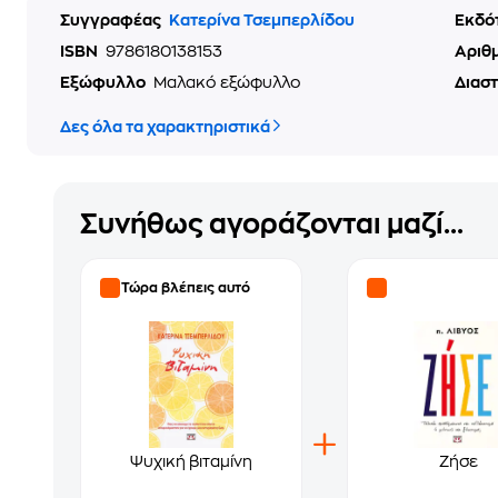
Συγγραφέας
Κατερίνα Τσεμπερλίδου
Εκδό
ISBN
9786180138153
Αριθ
Εξώφυλλο
Μαλακό εξώφυλλο
Διασ
Δες όλα τα χαρακτηριστικά
Συνήθως αγοράζονται μαζί...
Τώρα βλέπεις αυτό
Ψυχική βιταμίνη
Ζήσε