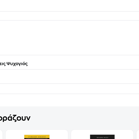
ις Ψυχογιός
γοράζουν