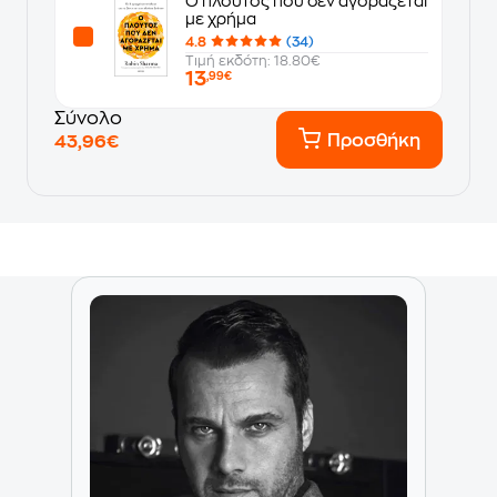
Ο πλούτος που δεν αγοράζεται
με χρήμα
4.8
(34)
Τιμή εκδότη: 18.80€
13
,99€
Σύνολο
Προσθήκη
43,96€