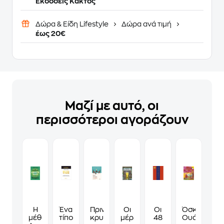
Εκδόσεις Κάκτος
Δώρα & Είδη Lifestyle
Δώρα ανά τιμή
έως 20€
Μαζί με αυτό, οι
περισσότεροι αγοράζουν
Η
Ένα
Πριν
Οι
Οι
Όσκαρ
μέθοδος
τίποτα
κρυώσει
μέρες
48
Ουάιλντ