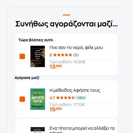
Συνήθως αγοράζονται μαζί...
Τώρα βλέπεις αυτό
Γίνε σαν το νερό, φίλε μου
5
(5)
Τιμή εκδότη: 19.90€
13
,99€
Αγόρασε μαζί
Η μέθοδος Αφήστε τους
4.7
(180)
Τιμή εκδότη: 17.70€
15
,98€
Ένα τίποτα μπορεί να αλλάξει τα
πάντα