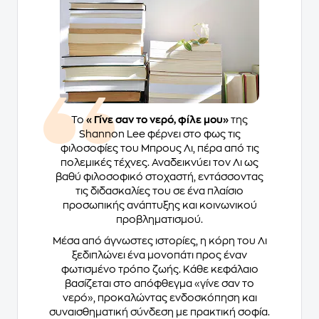
Το
«Γίνε σαν το νερό, φίλε μου»
της
Shannon Lee φέρνει στο φως τις
φιλοσοφίες του Μπρους Λι, πέρα από τις
πολεμικές τέχνες. Αναδεικνύει τον Λι ως
βαθύ φιλοσοφικό στοχαστή, εντάσσοντας
τις διδασκαλίες του σε ένα πλαίσιο
προσωπικής ανάπτυξης και κοινωνικού
προβληματισμού.
Μέσα από άγνωστες ιστορίες, η κόρη του Λι
ξεδιπλώνει ένα μονοπάτι προς έναν
φωτισμένο τρόπο ζωής. Κάθε κεφάλαιο
βασίζεται στο απόφθεγμα «γίνε σαν το
νερό», προκαλώντας ενδοσκόπηση και
συναισθηματική σύνδεση με πρακτική σοφία.