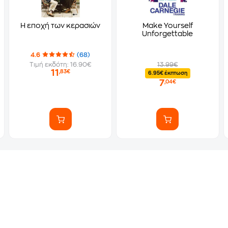
Η εποχή των κερασιών
Make Yourself
Unforgettable
4.6
(68)
Τιμή εκδότη: 16.90€
13.99€
11
,83€
6.95€ έκπτωση
7
,04€