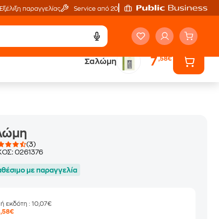
Εξέλιξη παραγγελίας
Service από 20'
7
,58€
Σαλώμη
ά
Έλα στον κόσμο
των ηχητικών βιβλίων
λώμη
(3)
ΚΟΣ:
0261376
αθέσιμο με παραγγελία
μή εκδότη
: 10,07€
7
,58€