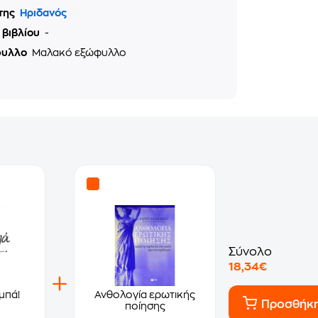
της
Ηριδανός
 βιβλίου
-
φυλλο
Μαλακό εξώφυλλο
Σύνολο
18,34€
μπά!
Ανθολογία ερωτικής
Προσθήκ
ποίησης