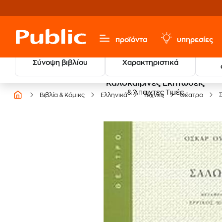
προϊόντα
υπηρεσίες
Σύνοψη βιβλίου
Χαρακτηριστικά
Καλοκαιρινές Εκπτώσεις
& Άπαιχτες Τιμές
Βιβλία & Κόμικς
Ελληνικά
Τέχνες
Θέατρο