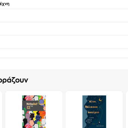
έχνη
γοράζουν