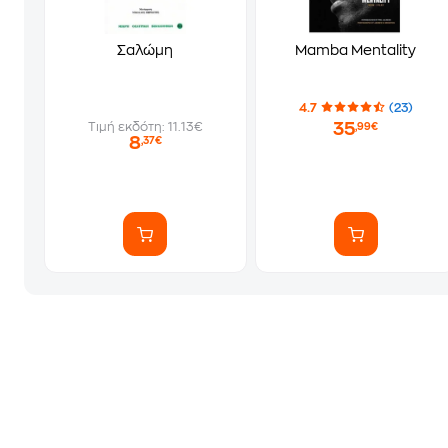
Σαλώμη
Mamba Mentality
4.7
(23)
35
Τιμή εκδότη: 11.13€
,99€
8
,37€