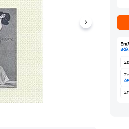
Επι
Βάλ
Σ
Σε
Δι
Σ