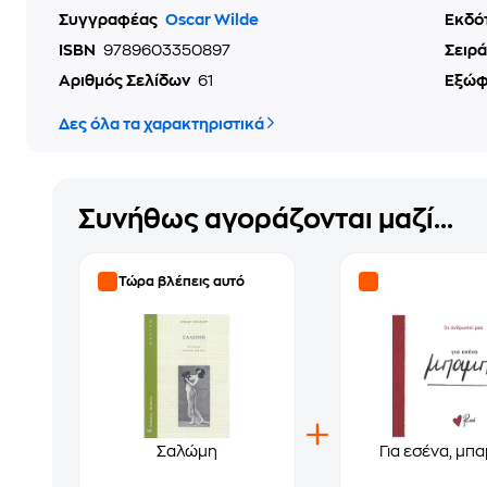
Συγγραφέας
Oscar Wilde
Εκδό
ISBN
9789603350897
Σειρά
Αριθμός Σελίδων
61
Εξώ
Δες όλα τα χαρακτηριστικά
Συνήθως αγοράζονται μαζί...
Τώρα βλέπεις αυτό
Σαλώμη
Για εσένα, μπα