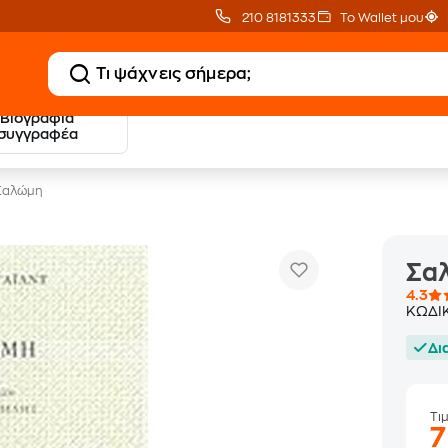
210 8181333
Το Wallet μου
Βιογραφία
20 € Public επιστροφή
Δωρεάν Μεταφορικ
συγγραφέα
με Snappi
με Public+ Delivery
Σαλώμη
Σα
4.3
ΚΩΔΙ
Δι
Τι