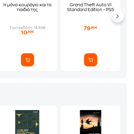
Η μάνα κουράγιο και τα
Grand Theft Auto VI
παιδιά της
Standard Edition - PS5
79
Τιμή εκδότη: 14.84€
,89€
10
,99€