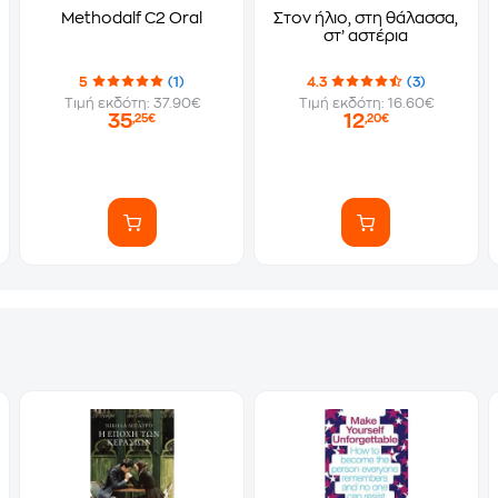
Methodalf C2 Oral
Στον ήλιο, στη θάλασσα,
στ’ αστέρια
5
(1)
4.3
(3)
Τιμή εκδότη: 37.90€
Τιμή εκδότη: 16.60€
35
12
,25€
,20€