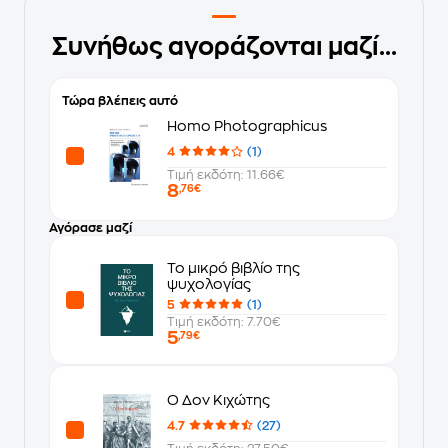
Συνήθως αγοράζονται μαζί...
Τώρα βλέπεις αυτό
Homo Photographicus
4
(1)
Τιμή εκδότη: 11.66€
8
,76€
Αγόρασε μαζί
Το μικρό βιβλίο της
ψυχολογίας
5
(1)
Τιμή εκδότη: 7.70€
5
,79€
Ο Δον Κιχώτης
4.7
(27)