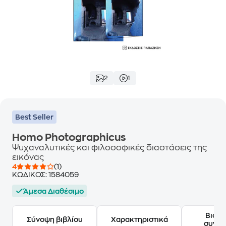
2
1
Best Seller
Homo Photographicus
Ψυχαναλυτικές και φιλοσοφικές διαστάσεις της
εικόνας
4
(1)
ΚΩΔΙΚΟΣ:
1584059
Άμεσα Διαθέσιμο
Βιογ
Σύνοψη βιβλίου
Χαρακτηριστικά
συγγ