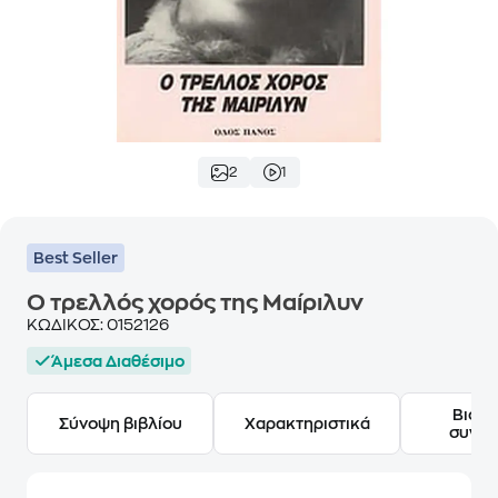
2
1
Best Seller
Ο τρελλός χορός της Μαίριλυν
ΚΩΔΙΚΟΣ:
0152126
Άμεσα Διαθέσιμο
Βιογ
Σύνοψη βιβλίου
Χαρακτηριστικά
συγγ