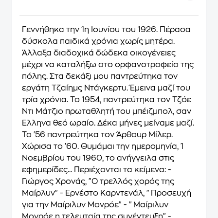
Γεννήθηκα την 1η Ιουνίου του 1926. Πέρασα
δύσκολα παιδικά χρόνια χωρίς μητέρα.
Άλλαξα διαδοχικά δώδεκα οικογένειες
μέχρι να καταλήξω στο ορφανοτροφείο της
πόλης. Στα δεκάξι μου παντρεύτηκα τον
εργάτη Τζαίημς Ντάγκερτυ. Έμεινα μαζί του
τρία χρόνια. Το 1954, παντρεύτηκα τον Τζόε
Ντι Μάτζιο πρωταθλητή του μπέιζμπολ, σαν
Έλληνα θεό ωραίο. Δέκα μήνες μείναμε μαζί.
Το '56 παντρεύτηκα τον Άρθουρ Μίλερ.
Χώρισα το '60. Θυμάμαι την ημερομηνία, 1
Νοεμβρίου του 1960, το ανήγγειλα στις
εφημερίδες... Περιέχονται τα κείμενα: -
Γιώργος Χρονάς, "Ο τρελλός χορός της
Μαίρλυν" - Ερνέστο Καρντενάλ, "Προσευχή
για την Μαίριλυν Μονρόε" - "Μαίριλυν
Μονρόε η τελευταία της συνέντευξη" -