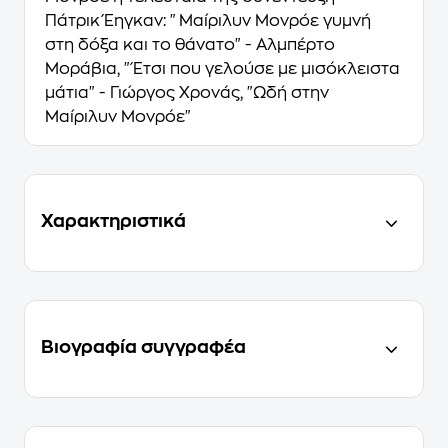
Πάτρικ Έηγκαν: "Μαίριλυν Μονρόε γυμνή
στη δόξα και το θάνατο" - Αλμπέρτο
Μοράβια, "Έτσι που γελούσε με μισόκλειστα
μάτια" - Γιώργος Χρονάς, "Ωδή στην
Μαίριλυν Μονρόε"
Χαρακτηριστικά
Βιογραφία συγγραφέα