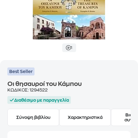
1
Best Seller
Οι θησαυροί του Κάμπου
ΚΩΔΙΚΟΣ:
1294522
Διαθέσιμο με παραγγελία
Βιογ
Σύνοψη βιβλίου
Χαρακτηριστικά
συγγ