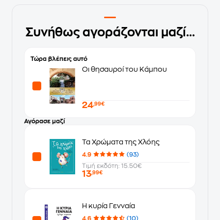
Συνήθως αγοράζονται μαζί...
Τώρα βλέπεις αυτό
Οι θησαυροί του Κάμπου
24
,99€
Αγόρασε μαζί
Τα Χρώματα της Χλόης
4.9
(93)
Τιμή εκδότη: 15.50€
13
,99€
Η κυρία Γενναία
4.6
(10)