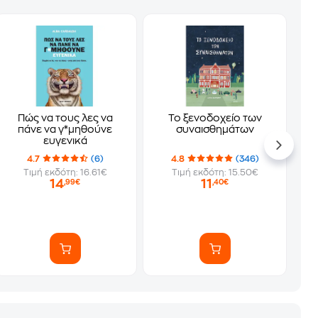
Πώς να τους λες να
Το ξενοδοχείο των
πάνε να γ*μηθούνε
συναισθημάτων
ευγενικά
4.7
(6)
4.8
(346)
Τιμή εκδότη: 16.61€
Τιμή εκδότη: 15.50€
14
11
,99€
,40€