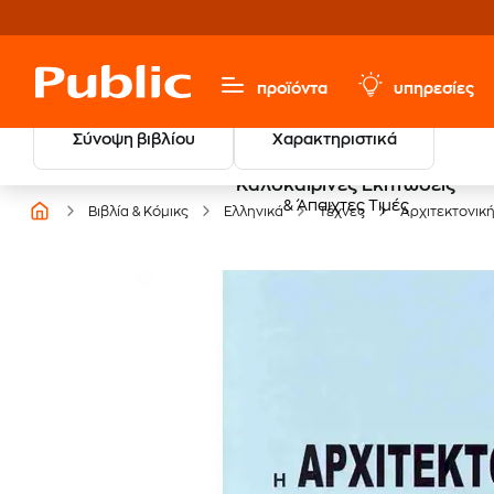
προϊόντα
υπηρεσίες
Σύνοψη βιβλίου
Χαρακτηριστικά
Καλοκαιρινές Εκπτώσεις
& Άπαιχτες Τιμές
Βιβλία & Κόμικς
Ελληνικά
Τέχνες
Αρχιτεκτονικ