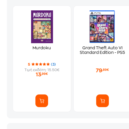
Murdoku
Grand Theft Auto VI
Standard Edition - PS5
5
(3)
79
Τιμή εκδότη: 15.50€
,89€
13
,99€