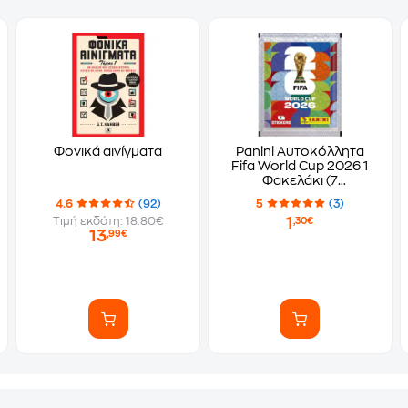
Φονικά αινίγματα
Panini Αυτοκόλλητα
Fifa World Cup 2026 1
Φακελάκι (7
Αυτοκόλλητα)
4.6
(92)
5
(3)
1
Τιμή εκδότη: 18.80€
,30€
13
,99€