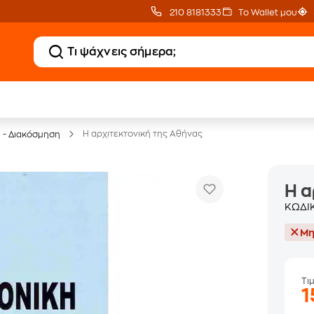
210 8181333
Το Wallet μου
20 € Public επιστροφή
Δωρεάν Μεταφορικ
με Snappi
με Public+ Delivery
Η αρχιτεκτονική της Αθήνας
ή - Διακόσμηση
Η α
ΚΩΔΙ
Μη
Τι