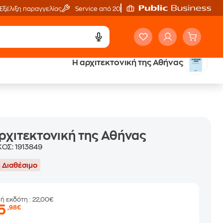
Εξέλιξη παραγγελίας
Service από 20'
Η αρχιτεκτονική της Αθήνας
ά
Έλα στον κόσμο
των ηχητικών βιβλίων
ρχιτεκτονική της Αθήνας
ΚΟΣ:
1913849
 Διαθέσιμο
μή εκδότη
: 22,00€
15
,98€