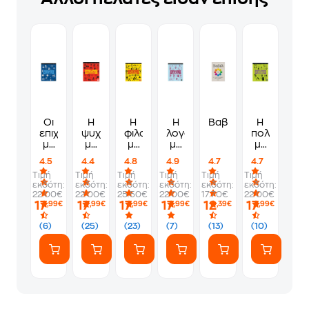
Οι
Η
Η
Η
Βαβέλ
Η
επιχειρήσεις
ψυχολογία
φιλοσοφία
λογοτεχνία
πολιτική
με
με
με
με
με
απλά
απλά
απλά
απλά
απλά
4.5
4.4
4.8
4.9
4.7
4.7
λόγια
λόγια
λόγια
λόγια
λόγια
Τιμή
Τιμή
Τιμή
Τιμή
Τιμή
Τιμή
εκδότη:
εκδότη:
εκδότη:
εκδότη:
εκδότη:
εκδότη:
22.00€
22.00€
25.50€
22.00€
17.70€
22.00€
17
17
17
17
12
17
,99€
,99€
,99€
,99€
,39€
,99€
(6)
(25)
(23)
(7)
(13)
(10)