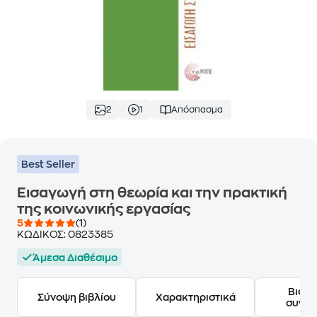
2
1
Απόσπασμα
Best Seller
Εισαγωγή στη θεωρία και την πρακτική
της κοινωνικής εργασίας
5
(1)
ΚΩΔΙΚΟΣ:
0823385
Άμεσα Διαθέσιμο
Βιογ
Σύνοψη βιβλίου
Χαρακτηριστικά
συγγ