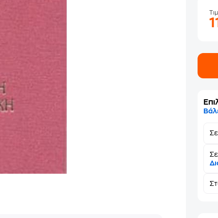
Τι
1
Επι
Βάλ
Σ
Σε
Δι
Σ