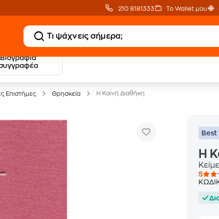
210 8181333
Το Wallet μου
Βιογραφία
20 € Public επιστροφή
Δωρεάν Μεταφορικ
συγγραφέα
με Snappi
με Public+ Delivery
Η Καινή Διαθήκη
ές Επιστήμες
Θρησκεία
Best 
Η Κ
Κείμ
5
ΚΩΔΙ
Δι