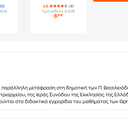
83)
4.5
(8)
.60€
Τιμή εκδότη: 9.90€
8
,91€
 παράλληλη μετάφραση στη δημοτική των Π. Βασιλειάδη, Ι
ατριαρχείου, της Ιεράς Συνόδου της Εκκλησίας της Ελλ
νται στα διδακτικά εγχειρίδια του μαθήματος των Θρ