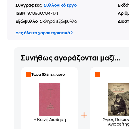
Συγγραφέας
Συλλογικό έργο
Εκδό
ISBN
9789607847171
Αριθ
Εξώφυλλο
Σκληρό εξώφυλλο
Διασ
Δες όλα τα χαρακτηριστικά
Συνήθως αγοράζονται μαζί...
Τώρα βλέπεις αυτό
Η Καινή Διαθήκη
Άγιος Παΐσιο
Αγιορείτη