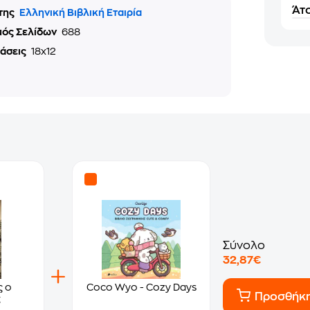
Άτο
της
Ελληνική Βιβλική Εταιρία
μός Σελίδων
688
τάσεις
18x12
Σύνολο
32,87€
ς ο
Coco Wyo - Cozy Days
Προσθήκ
ς