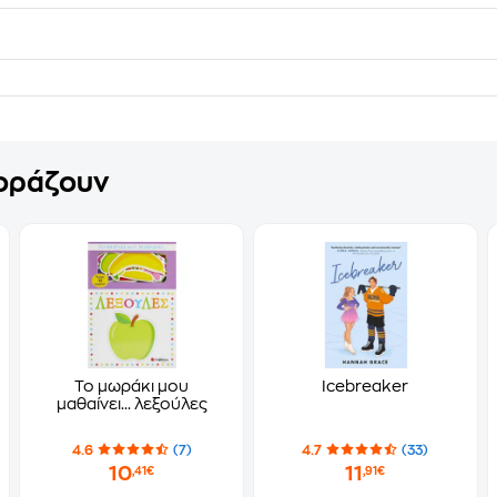
γοράζουν
Το μωράκι μου
Icebreaker
μαθαίνει... λεξούλες
4.6
(7)
4.7
(33)
10
11
,41€
,91€