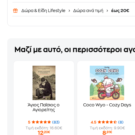
Δώρα & Είδη Lifestyle
Δώρα ανά τιμή
έως 20€
Μαζί με αυτό, οι περισσότεροι α
Άγιος Παΐσιος ο
Coco Wyo - Cozy Days
Αγιορείτης
5
(83)
4.5
(8)
Τιμή εκδότη: 16.60€
Τιμή εκδότη: 9.90€
12
8
,20€
,91€