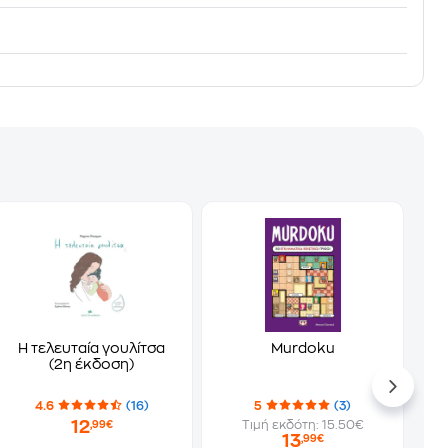
Η τελευταία γουλίτσα
Murdoku
(2η έκδοση)
4.6
(16)
5
(3)
12
Τιμή εκδότη: 15.50€
,99€
13
,99€