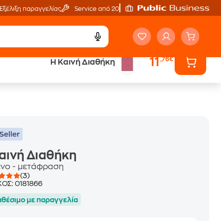
Εξέλιξη παραγγελίας
Service από 20'
11
,76€
Η Καινή Διαθήκη
ά
Έλα στον κόσμο
των ηχητικών βιβλίων
Seller
αινή Διαθήκη
ενο - μετάφραση
(3)
ΚΟΣ:
0181866
αθέσιμο με παραγγελία