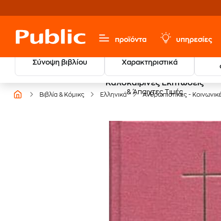
προϊόντα
υπηρεσίες
Σύνοψη βιβλίου
Χαρακτηριστικά
Καλοκαιρινές Εκπτώσεις
& Άπαιχτες Τιμές
Βιβλία & Κόμικς
Ελληνικά
Ανθρωπιστικές - Κοινωνικ