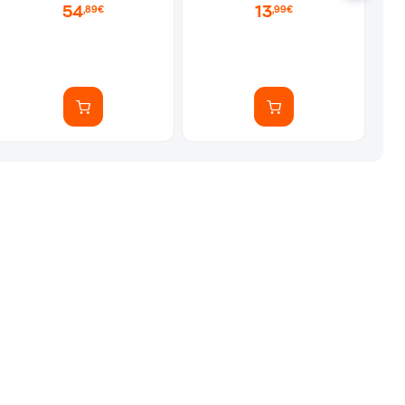
54
13
,89€
,99€