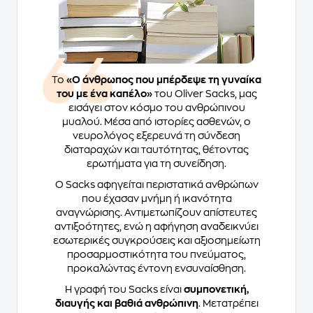
Το
«Ο άνθρωπος που μπέρδεψε τη γυναίκα
του με ένα καπέλο»
του Oliver Sacks, μας
εισάγει στον κόσμο του ανθρώπινου
μυαλού. Μέσα από ιστορίες ασθενών, ο
νευρολόγος εξερευνά τη σύνδεση
διαταραχών και ταυτότητας, θέτοντας
ερωτήματα για τη συνείδηση.
Ο Sacks αφηγείται περιστατικά ανθρώπων
που έχασαν μνήμη ή ικανότητα
αναγνώρισης. Αντιμετωπίζουν απίστευτες
αντιξοότητες, ενώ η αφήγηση αναδεικνύει
εσωτερικές συγκρούσεις και αξιοσημείωτη
προσαρμοστικότητα του πνεύματος,
προκαλώντας έντονη ενσυναίσθηση.
Η γραφή του Sacks είναι
συμπονετική,
διαυγής και βαθιά ανθρώπινη
. Μετατρέπει