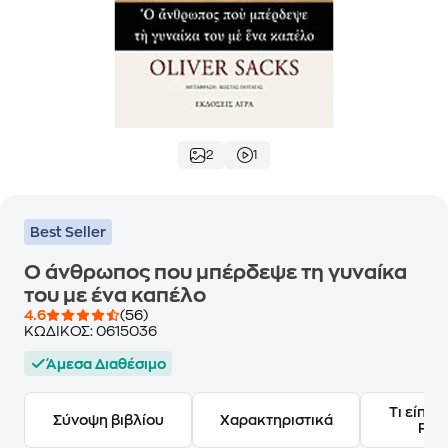
2
1
Best Seller
O άνθρωπος που μπέρδεψε τη γυναίκα
του με ένα καπέλο
4.6
(56)
ΚΩΔΙΚΟΣ:
0615036
Άμεσα Διαθέσιμο
Τι είπαν
Σύνοψη βιβλίου
Χαρακτηριστικά
Frie