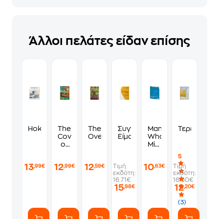
Άλλοι πελάτες είδαν επίσης
Hokusai
The
The
Συγγραφέας!
Man
Τερέζα
Covenant
Overstory
Είμαι;
Who
of
Mistook
Water
His
5
Wife
13
12
12
10
Τιμή
Τιμή
,99€
,99€
,59€
,63€
for
εκδότη:
εκδότη:
a
16.71€
16.60€
Hat
15
12
,98€
,20€
(3)