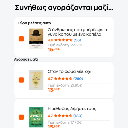
Συνήθως αγοράζονται μαζί...
Τώρα βλέπεις αυτό
O άνθρωπος που μπέρδεψε τη
γυναίκα του με ένα καπέλο
4.6
(56)
Τιμή εκδότη: 22.50€
15
,98€
Αγόρασε μαζί
Όταν το σώμα λέει όχι
4.7
(260)
Τιμή εκδότη: 21.95€
13
,99€
Η μέθοδος Αφήστε τους
4.7
(180)
Τιμή εκδότη: 17.70€
15
,98€