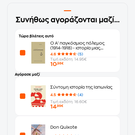
Συνήθως αγοράζονται μαζί...
Τώρα βλέπεις αυτό
Ο Α' παγκόσμιος πόλεμος
(1914-1918) - ιστορία μιας
οικουμενικής καταστροφής
4.6
(5)
Τιμή εκδότη: 14.95€
10
,98€
Αγόρασε μαζί
Σύντομη ιστορία της Ιαπωνίας
4.5
(4)
Τιμή εκδότη: 16.60€
14
,99€
Don Quixote