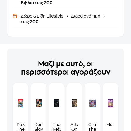
Βιβλία έως 20€
Δώρα & Είδη Lifestyle
Δώρα ανά τιμή
έως 20€
Μαζί με αυτό, οι
περισσότεροι αγοράζουν
Pokémon:
Demon
The
Attack
Grand
Murdoku
The
Slayer-
Return
On
Theft