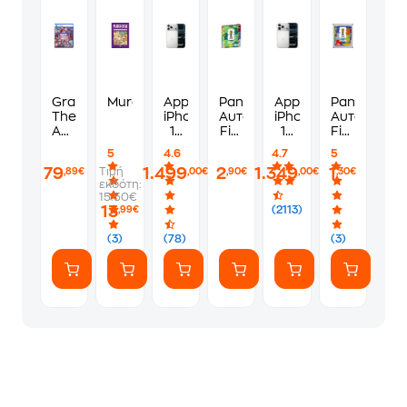
Grand
Murdoku
Apple
Panini
Apple
Panini
Theft
iPhone
Αυτοκόλλητα
iPhone
Αυτοκόλλη
Auto
17
Fifa
17
Fifa
VI
Pro
World
Pro
World
5
4.6
4.7
5
Standard
Max
Cup
256GB
Cup
79
1.499
2
1.349
1
Τιμή
,89€
,00€
,90€
,00€
,30€
Edition
256GB
2026
-
2026
εκδότη:
-
-
Album
Silver
1
15.50€
PS5
Silver
Φακελάκι
13
(2113)
,99€
(7
Αυτοκόλλητ
(3)
(78)
(3)