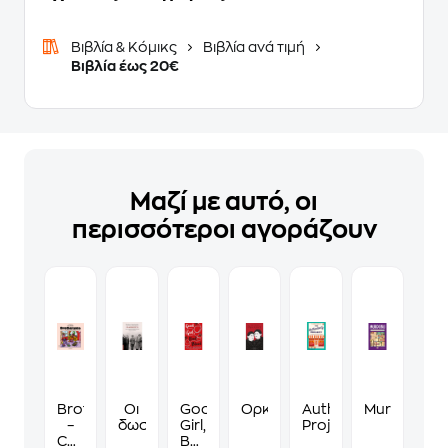
Βιβλία & Κόμικς
Βιβλία ανά τιμή
Βιβλία έως 20€
Μαζί με αυτό, οι
περισσότεροι αγοράζουν
Brotherakia
Οι
Good
Ορκισμένη
Authenticity
Murdoku
–
δωσίλογοι
Girl,
Project
Coloring
Bad