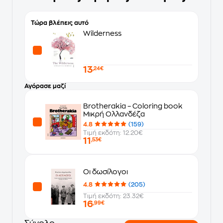
Τώρα βλέπεις αυτό
Wilderness
13
,24€
Αγόρασε μαζί
Brotherakia – Coloring book
Μικρή Ολλανδέζα
4.8
(159)
Τιμή εκδότη: 12.20€
11
,53€
Οι δωσίλογοι
4.8
(205)
Τιμή εκδότη: 23.32€
16
,99€