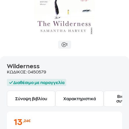
1
Wilderness
ΚΩΔΙΚΟΣ:
0450579
Διαθέσιμο με παραγγελία
Βιογ
Σύνοψη βιβλίου
Χαρακτηριστικά
συγγ
13
,24€