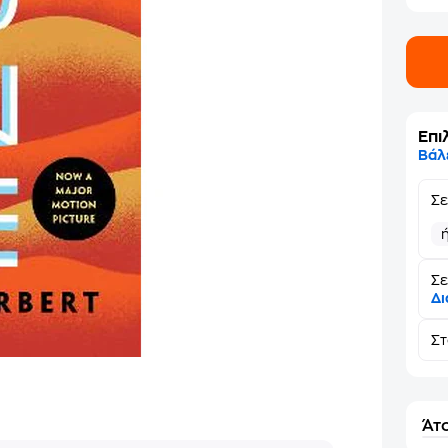
Επι
Βάλ
Σ
Σε
Δι
Σ
Άτο