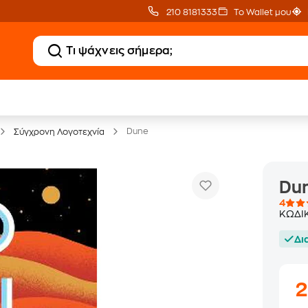
210 8181333
Το Wallet μου
20 € Public επιστροφή
Δωρεάν Μεταφορικ
με Snappi
με Public+ Delivery
Dune
Σύγχρονη Λογοτεχνία
Du
4
ΚΩΔΙ
Δι