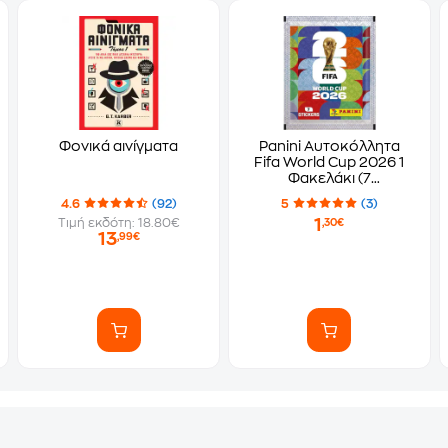
Φονικά αινίγματα
Panini Αυτοκόλλητα
Fifa World Cup 2026 1
Φακελάκι (7
Αυτοκόλλητα)
4.6
(92)
5
(3)
1
Τιμή εκδότη: 18.80€
,30€
13
,99€