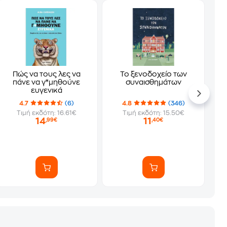
Πώς να τους λες να
Το ξενοδοχείο των
πάνε να γ*μηθούνε
συναισθημάτων
ευγενικά
4.7
(6)
4.8
(346)
Τιμή εκδότη: 16.61€
Τιμή εκδότη: 15.50€
14
11
,99€
,40€