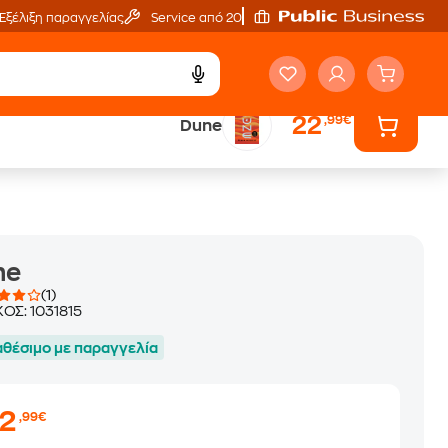
Εξέλιξη παραγγελίας
Service από 20'
22
,99€
Dune
ά
Έλα στον κόσμο
των ηχητικών βιβλίων
ne
(1)
ΚΟΣ:
1031815
αθέσιμο με παραγγελία
22
,99€