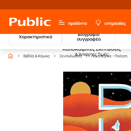
προϊόντα
υπηρεσίες
Βιογραφία
Χαρακτηριστικά
συγγραφέα
Καλοκαιρινές Εκπτώσεις
& Άπαιχτες Τιμές
Βιβλία & Κόμικς
Ξενόγλωσσα
Λογοτεχνία - Ποίηση