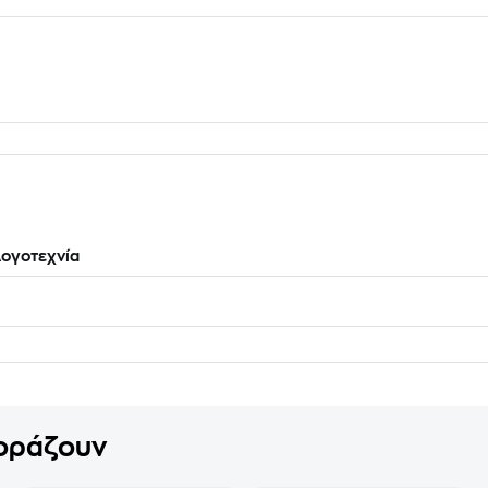
ογοτεχνία
γοράζουν