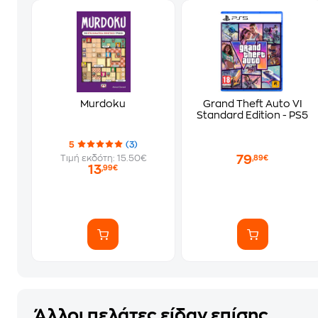
Murdoku
Grand Theft Auto VI
Standard Edition - PS5
5
(3)
79
Τιμή εκδότη: 15.50€
,89€
13
,99€
Άλλοι πελάτες είδαν επίσης