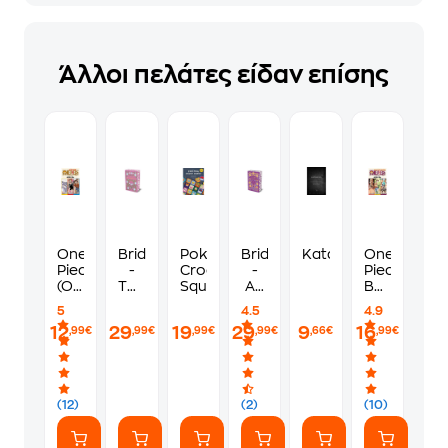
Άλλοι πελάτες είδαν επίσης
One
Bridgerton
PokéMon
Bridgerton
Katabasis
One
Piece
-
Crochet
-
Piece-
(Omnibus
The
Squares
An
Baroque
Edition),
Duke
Offer
Works
5
4.5
4.9
Vol.
and
From
13-
12
29
19
29
9
16
,99€
,99€
,99€
,99€
,66€
,99€
4
I
A
14-
(Bridgertons
Gentleman
15,
Book
(Bridgertons
Vol.
1)
Book
5
3)
(Omnibus
(12)
(2)
(10)
Edition)