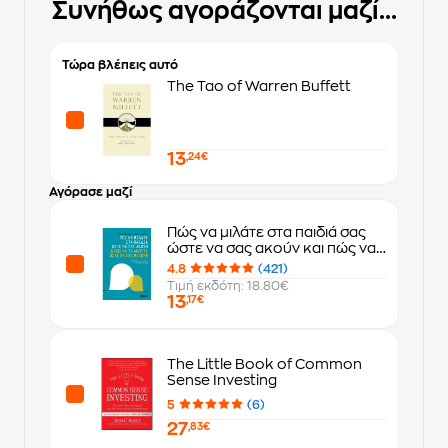
Συνήθως αγοράζονται μαζί...
Τώρα βλέπεις αυτό
The Tao of Warren Buffett
13
,24€
Αγόρασε μαζί
Πώς να μιλάτε στα παιδιά σας
ώστε να σας ακούν και πώς να
τα ακούτε ώστε να σας μιλούν
4.8
(421)
Τιμή εκδότη: 18.80€
13
,17€
The Little Book of Common
Sense Investing
5
(6)
27
,83€