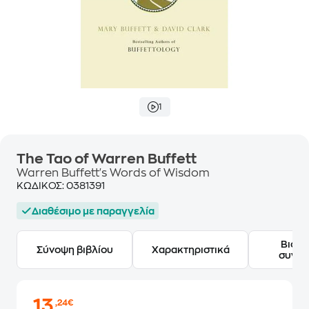
1
The Tao of Warren Buffett
Warren Buffett's Words of Wisdom
ΚΩΔΙΚΟΣ:
0381391
Διαθέσιμο με παραγγελία
Βιογ
Σύνοψη βιβλίου
Χαρακτηριστικά
συγγ
13
,24€