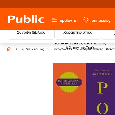
προϊόντα
υπηρεσίες
Σύνοψη βιβλίου
Χαρακτηριστικά
Καλοκαιρινές Εκπτώσεις
& Άπαιχτες Τιμές
Βιβλία & Κόμικς
Ξενόγλωσσα
Ανθρωπιστικές - Κοινω