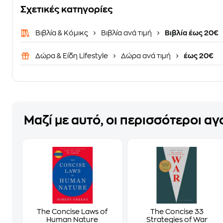
Σχετικές κατηγορίες
Βιβλία & Κόμικς
Βιβλία ανά τιμή
Βιβλία έως 20€
Δώρα & Είδη Lifestyle
Δώρα ανά τιμή
έως 20€
Μαζί με αυτό, οι περισσότεροι α
The Concise Laws of
The Concise 33
Human Nature
Strategies of War