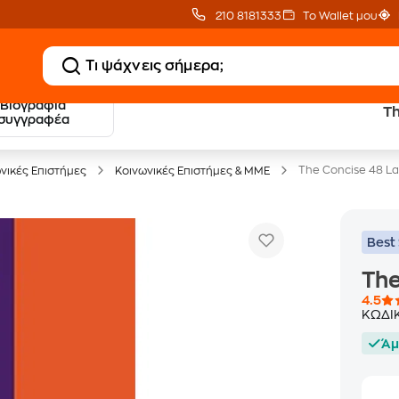
210 8181333
Το Wallet μου
Βιογραφία
Th
20 € Public επιστροφή
Δωρεάν Μεταφορικ
συγγραφέα
με Snappi
με Public+ Delivery
The Concise 48 L
νικές Επιστήμες
Κοινωνικές Επιστήμες & ΜΜΕ
Best 
The
4.5
ΚΩΔΙ
Άμ