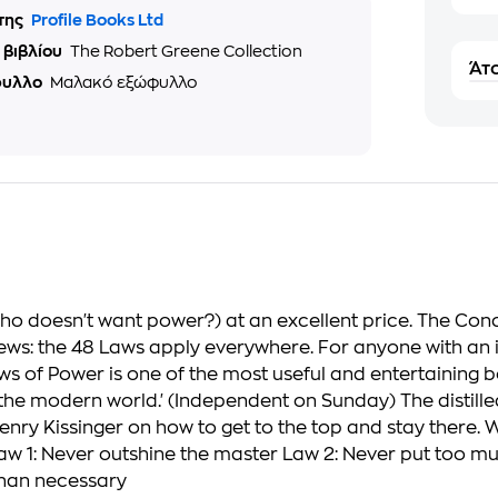
της
Profile Books Ltd
 βιβλίου
The Robert Greene Collection
Άτο
φυλλο
Μαλακό εξώφυλλο
o doesn't want power?) at an excellent price. The Concis
k news: the 48 Laws apply everywhere. For anyone with an 
s of Power is one of the most useful and entertaining b
the modern world.' (Independent on Sunday) The distille
Henry Kissinger on how to get to the top and stay there. W
aw 1: Never outshine the master Law 2: Never put too muc
 than necessary