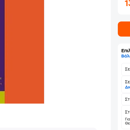
1
Επι
Βάλ
Σ
Σε
Δι
Σ
Στ
Γι
Θε