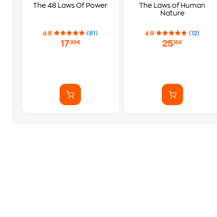
The 48 Laws Of Power
The Laws of Human
Nature
4.8
(61)
4.9
(12)
17
25
,99€
,16€