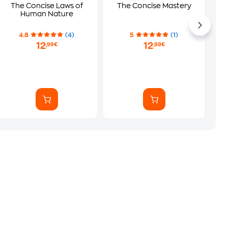
The Concise Laws of
The Concise Mastery
Human Nature
4.8
(4)
5
(1)
12
12
,99€
,99€