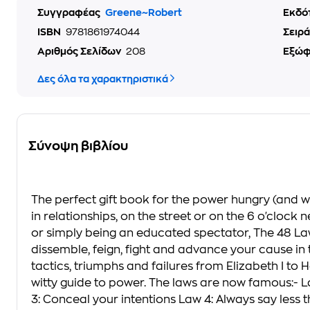
Συγγραφέας
Greene~Robert
Εκδό
ISBN
9781861974044
Σειρά
Αριθμός Σελίδων
208
Εξώ
Δες όλα τα χαρακτηριστικά
Σύνοψη βιβλίου
The perfect gift book for the power hungry (and wh
in relationships, on the street or on the 6 o'cloc
or simply being an educated spectator, The 48 Law
dissemble, feign, fight and advance your cause in 
tactics, triumphs and failures from Elizabeth I to 
witty guide to power. The laws are now famous:- L
3: Conceal your intentions Law 4: Always say less