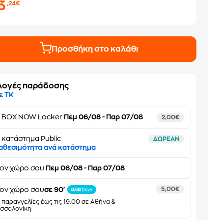
3
,24€
Προσθήκη στο καλάθι
λογές παράδοσης
ε ΤΚ
ε
BOX NOW Locker
Πεμ 06/08 - Παρ 07/08
2,00€
 κατάστημα Public
ΔΩΡΕΑΝ
αθεσιμότητα ανά κατάστημα
τον
χώρο σου
Πεμ 06/08 - Παρ 07/08
ον χώρο σου
σε 90'
5,00€
α παραγγελίες έως τις 19:00 σε Αθήνα &
σσαλονίκη