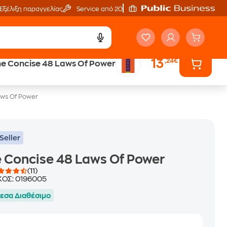
Εξέλιξη παραγγελίας
Service από 20'
13
,24€
e Concise 48 Laws Of Power
ά
Έλα στον κόσμο
των ηχητικών βιβλίων
aws Of Power
Seller
 Concise 48 Laws Of Power
(11)
ΚΟΣ:
0196005
εσα Διαθέσιμο