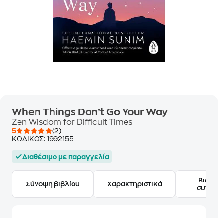
When Things Don’t Go Your Way
Zen Wisdom for Difficult Times
5
(2)
ΚΩΔΙΚΟΣ:
1992155
Διαθέσιμο με παραγγελία
Βιογ
Σύνοψη βιβλίου
Χαρακτηριστικά
συγγ