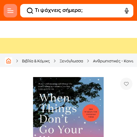
Βιβλία & Κόμικς
Ξενόγλωσσα
Ανθρωπιστικές - Κοινων