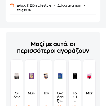
Δώρα & Είδη Lifestyle
Δώρα ανά τιμή
έως 50€
Μαζί με αυτό, οι
περισσότεροι αγοράζουν
Οι
Murdoku
Πανδώρα
Όλα
To
Martyr!
δωσίλογοι
όσα
Kill
ξέρω
A
για
Mockingbird