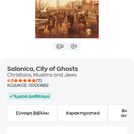
2
1
Salonica, City of Ghosts
Christians, Muslims and Jews
4.8
(11)
ΚΩΔΙΚΟΣ:
0000882
Άμεσα Διαθέσιμο
Βιογ
Σύνοψη βιβλίου
Χαρακτηριστικά
συγγ