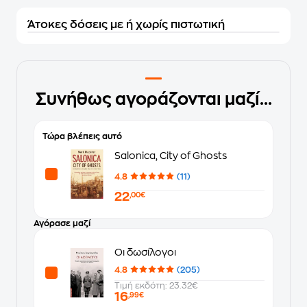
Άτοκες δόσεις με ή χωρίς πιστωτική
Συνήθως αγοράζονται μαζί...
Τώρα βλέπεις αυτό
Salonica, City of Ghosts
4.8
(11)
22
,00€
Αγόρασε μαζί
Οι δωσίλογοι
4.8
(205)
Τιμή εκδότη: 23.32€
16
,99€