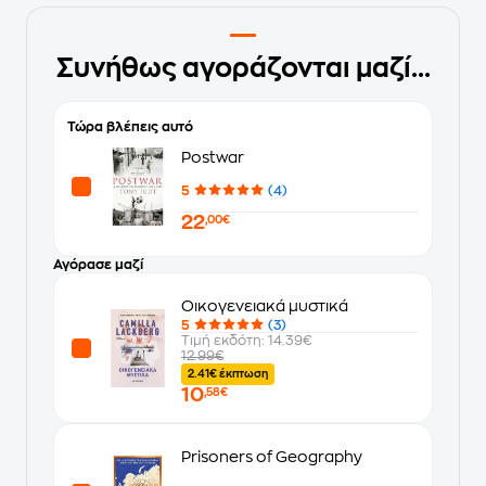
Συνήθως αγοράζονται μαζί...
Τώρα βλέπεις αυτό
Postwar
5
(4)
22
,00€
Αγόρασε μαζί
Οικογενειακά μυστικά
5
(3)
Τιμή εκδότη: 14.39€
12.99€
2.41€ έκπτωση
10
,58€
Prisoners of Geography