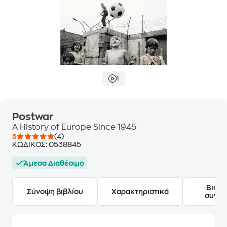
1
Postwar
A History of Europe Since 1945
5
(4)
ΚΩΔΙΚΟΣ:
0538845
Άμεσα Διαθέσιμο
Βιογ
Σύνοψη βιβλίου
Χαρακτηριστικά
συγγ