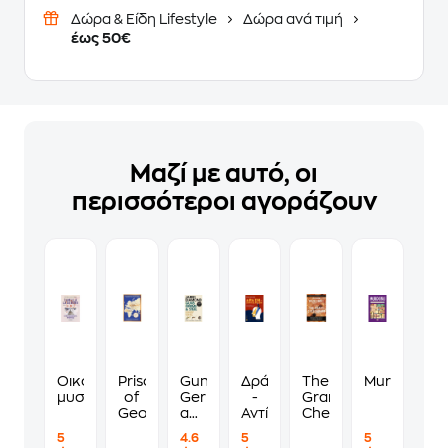
Δώρα & Είδη Lifestyle
Δώρα ανά τιμή
έως 50€
Μαζί με αυτό, οι
περισσότεροι αγοράζουν
Οικογενειακά
Prisoners
Guns,
Δράση
The
Murdoku
μυστικά
of
Germs
-
Grand
Geography
and
Αντίδραση
Chessboard
Steel
5
4.6
5
5