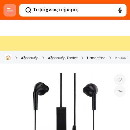
Ακουστι
Αξεσουάρ
Αξεσουάρ Tablet
Handsfree