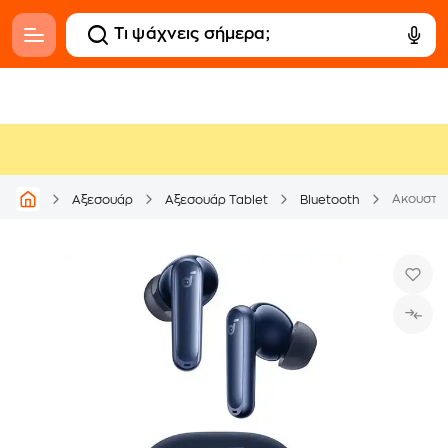
Ακουστικ
Αξεσουάρ
Αξεσουάρ Tablet
Bluetooth