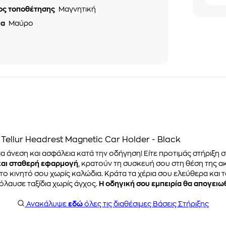
ος τοποθέτησης
Μαγνητική
μα
Μαύρο
ellur Headrest Magnetic Car Holder - Black
α άνεση και ασφάλεια κατά την οδήγηση! Είτε προτιμάς στήριξη 
και σταθερή εφαρμογή
, κρατούν τη συσκευή σου στη θέση της α
το κινητό σου χωρίς καλώδια. Κράτα τα χέρια σου ελεύθερα και 
όλαυσε ταξίδια χωρίς άγχος.
Η οδηγική σου εμπειρία θα απογειω
Ανακάλυψε
εδώ
όλες τις διαθέσιμες Βάσεις Στήριξης