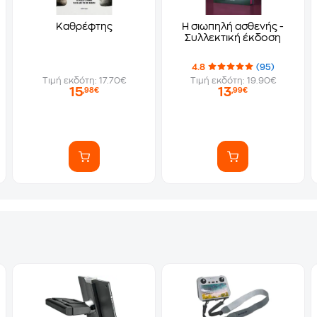
Καθρέφτης
Η σιωπηλή ασθενής -
Συλλεκτική έκδοση
4.8
(95)
Τιμή εκδότη: 17.70€
Τιμή εκδότη: 19.90€
15
13
,98€
,99€