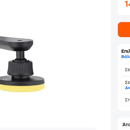
Επι
Βάλ
Σ
Σε
Δι
Σ
Άτο