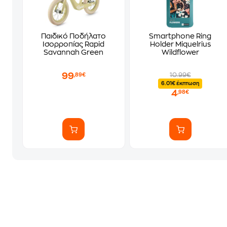
Παιδικό Ποδήλατο
Smartphone Ring
Ισορροπίας Rapid
Holder Miquelrius
Savannah Green
Wildflower
99
10.99€
,89€
6.01€ έκπτωση
4
,98€