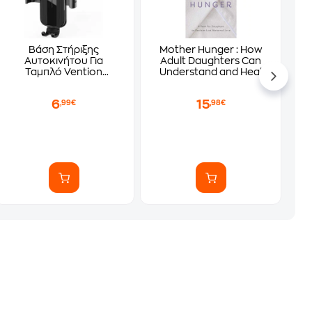
Βάση Στήριξης
Mother Hunger : How
Αυτοκινήτου Για
Adult Daughters Can
Ταμπλό Vention
Understand and Heal
VENKCOB0 - Μαύρο
from Lost Nurturance,
Protection and
6
15
,99€
,98€
Guidance