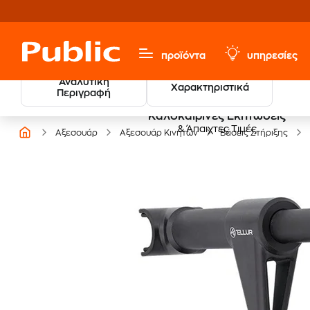
προϊόντα
υπηρεσίες
Αναλυτική
Χαρακτηριστικά
Περιγραφή
Καλοκαιρινές Εκπτώσεις
& Άπαιχτες Τιμές
Αξεσουάρ
Αξεσουάρ Κινητών
Βάσεις Στήριξης