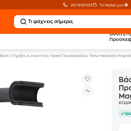
210 8181333
Το Wallet μου
Βάση Στή
Δώρο ΑΙ courses
Δωρεάν BoxNow
Προσκεφά
αξίας 150€
για 1 χρόνο!
Magnetic
Βάση Στήριξης Αυτοκινήτου Tablet Προσκεφάλων Tellur Headrest Magneti
Βάσ
Προ
Mag
ΚΩΔΙ
Δι