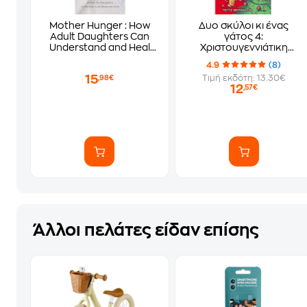
Mother Hunger : How
Δυο σκύλοι κι ένας
Adult Daughters Can
γάτος 4:
Understand and Heal
Χριστουγεννιάτικη
from Lost Nurturance,
έκπληξη
4.9
(8)
Protection and
15
Τιμή εκδότη: 13.30€
,98€
Guidance
12
,57€
Άλλοι πελάτες είδαν επίσης