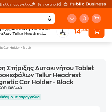
Εξέλιξη παραγγελίας
Service από 20'
ριξης Αυτοκινήτου Tablet
14
,99€
Trade & Save
λων Tellur Headrest
επιστροφή κινητού
 Car Holder - Black
c Car Holder - Black
η Στήριξης Αυτοκινήτου Tablet
σκεφάλων Tellur Headrest
netic Car Holder - Black
ΚΟΣ:
1982449
αθέσιμο με παραγγελία