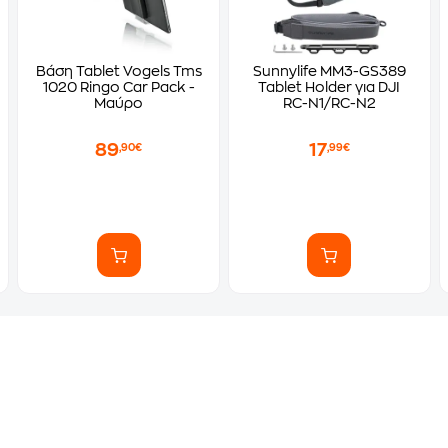
Βάση Tablet Vogels Tms
Sunnylife MM3-GS389
1020 Ringo Car Pack -
Tablet Holder για DJI
Μαύρο
RC-N1/RC-N2
89
17
,90€
,99€