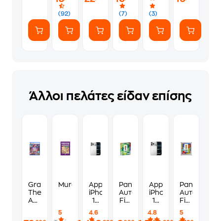
(7
Αυτοκόλλητα)
(92)
(7)
(3)
Άλλοι πελάτες είδαν επίσης
Grand
Murdoku
Apple
Panini
Apple
Panini
Theft
iPhone
Αυτοκόλλητα
iPhone
Αυτοκόλλη
Auto
17
Fifa
17
Fifa
VI
Pro
World
Pro
World
5
4.6
4.8
5
Standard
Max
Cup
256GB
Cup