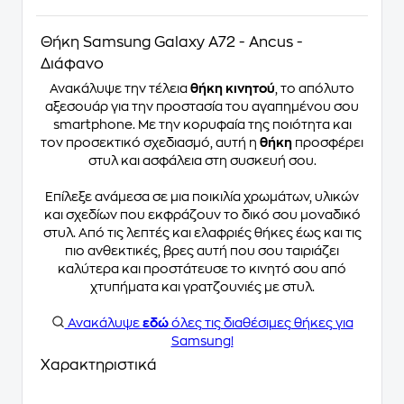
Θήκη Samsung Galaxy A72 - Ancus -
Διάφανο
Ανακάλυψε την τέλεια
θήκη κινητού
, το απόλυτο
αξεσουάρ για την προστασία του αγαπημένου σου
smartphone. Με την κορυφαία της ποιότητα και
τον προσεκτικό σχεδιασμό, αυτή η
θήκη
προσφέρει
στυλ και ασφάλεια στη συσκευή σου.
Επίλεξε ανάμεσα σε μια ποικιλία χρωμάτων, υλικών
και σχεδίων που εκφράζουν το δικό σου μοναδικό
στυλ. Από τις λεπτές και ελαφριές θήκες έως και τις
πιο ανθεκτικές, βρες αυτή που σου ταιριάζει
καλύτερα και προστάτευσε το κινητό σου από
χτυπήματα και γρατζουνιές με στυλ.
Ανακάλυψε
εδώ
όλες τις διαθέσιμες θήκες για
Samsung!
Χαρακτηριστικά