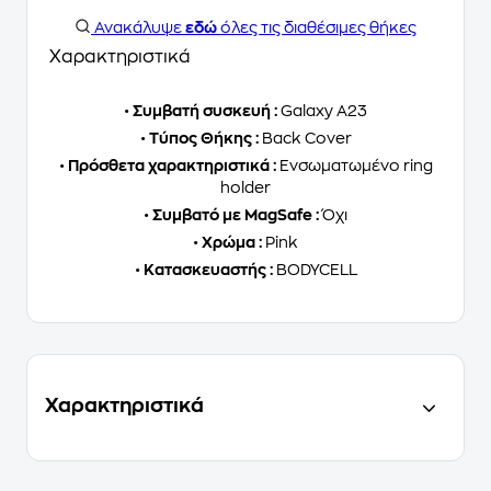
Ανακάλυψε
εδώ
όλες τις διαθέσιμες θήκες
Χαρακτηριστικά
•
Συμβατή συσκευή :
Galaxy A23
•
Τύπος Θήκης :
Back Cover
•
Πρόσθετα χαρακτηριστικά :
Ενσωματωμένο ring
holder
•
Συμβατό με MagSafe :
Όχι
•
Χρώμα :
Pink
•
Κατασκευαστής :
BODYCELL
Χαρακτηριστικά