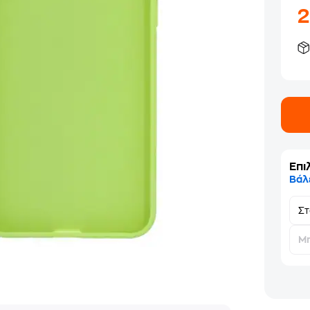
Επι
Βάλ
Σ
Μη