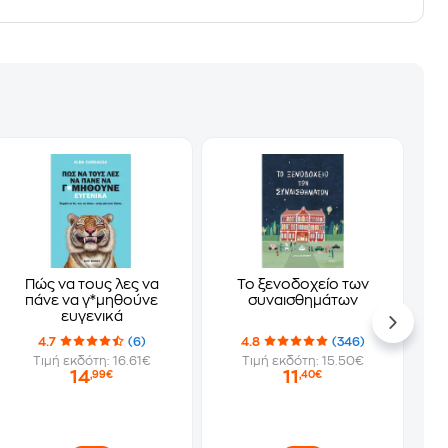
Πώς να τους λες να
Το ξενοδοχείο των
πάνε να γ*μηθούνε
συναισθημάτων
ευγενικά
4.7
(6)
4.8
(346)
Τιμή εκδότη: 16.61€
Τιμή εκδότη: 15.50€
14
11
,99€
,40€