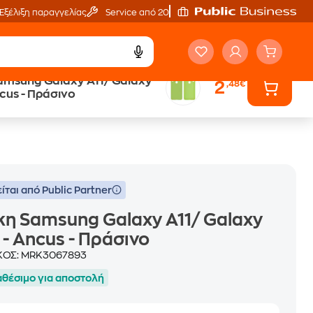
Εξέλιξη παραγγελίας
Service από 20'
amsung Galaxy A11/ Galaxy
2
,48€
Trade & Save
M11 - Ancus - Πράσινο
επιστροφή κινητού
ίται από Public Partner
η Samsung Galaxy A11/ Galaxy
 - Ancus - Πράσινο
ΚΟΣ:
MRK3067893
αθέσιμο για αποστολή