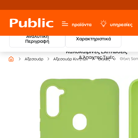
προϊόντα
υπηρεσίες
Αναλυτική
Χαρακτηριστικά
Περιγραφή
Καλοκαιρινές Εκπτώσεις
& Άπαιχτες Τιμές
Θήκη Sams
Αξεσουάρ
Αξεσουάρ Κινητών
Θήκες