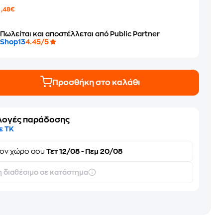
2
,48€
Πωλείται και αποστέλλεται από Public Partner
Shop13
4.45/5
Προσθήκη στο καλάθι
λογές παράδοσης
ε ΤΚ
τον
χώρο σου
Τετ 12/08 - Πεμ 20/08
 διαθέσιμο σε κατάστημα