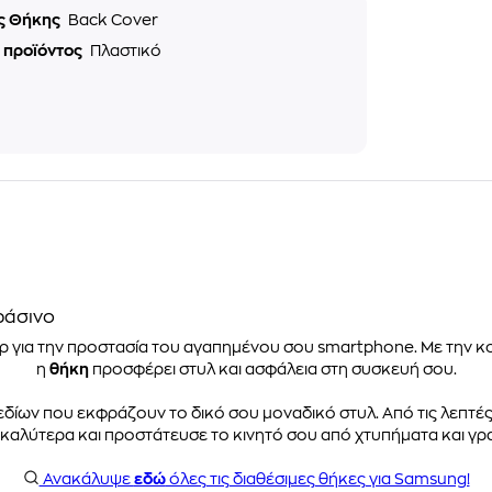
ς Θήκης
Back Cover
ό προϊόντος
Πλαστικό
ράσινο
ρ για την προστασία του αγαπημένου σου smartphone. Με την κο
η
θήκη
προσφέρει στυλ και ασφάλεια στη συσκευή σου.
εδίων που εκφράζουν το δικό σου μοναδικό στυλ. Από τις λεπτές 
ι καλύτερα και προστάτευσε το κινητό σου από χτυπήματα και γρα
Ανακάλυψε
εδώ
όλες τις διαθέσιμες θήκες για Samsung!