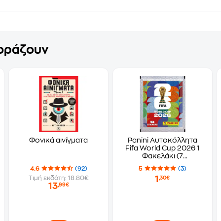
γοράζουν
Φονικά αινίγματα
Panini Αυτοκόλλητα
Fifa World Cup 2026 1
Φακελάκι (7
Αυτοκόλλητα)
4.6
(92)
5
(3)
1
Τιμή εκδότη: 18.80€
,30€
13
,99€