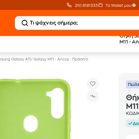
210 8181333
Το Wallet μου
Θήκη S
Δώρο ΑΙ courses
Δωρεάν BoxNow
αξίας 150€
για 1 χρόνο!
ung Galaxy A11/ Galaxy M11 - Ancus - Πράσινο
Πωλε
Θήκ
M11
ΚΩΔΙ
Δι