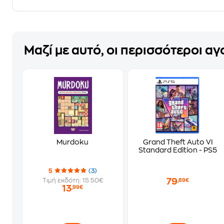
Μαζί με αυτό, οι περισσότεροι α
Murdoku
Grand Theft Auto VI
Standard Edition - PS5
5
(3)
79
Τιμή εκδότη: 15.50€
,89€
13
,99€