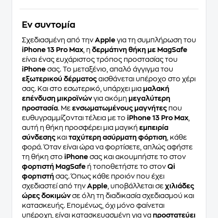
Eν συντομία
Σχεδιασμένη από την
Apple
για τη συμπλήρωση του
iPhone 13 Pro Max
, η
δερμάτινη θήκη με MagSafe
είναι ένας ευχάριστος τρόπος προστασίας του
iPhone
σας. Το μεταξένιο, απαλό άγγιγμα του
εξωτερικού δέρματος
αισθάνεται υπέροχο στο χέρι
σας. Και στο εσωτερικό, υπάρχει μια
μαλακή
επένδυση μικροϊνών
για ακόμη
μεγαλύτερη
προστασία
. Με
ενσωματωμένους μαγνήτες
που
ευθυγραμμίζονται τέλεια με το
iPhone 13 Pro Max
,
αυτή η θήκη προσφέρει μια μαγική
εμπειρία
σύνδεσης
και
ταχύτερη ασύρματη φόρτιση
, κάθε
φορά. Όταν είναι ώρα να φορτίσετε, απλώς αφήστε
τη θήκη στο
iPhone
σας και ακουμπήστε το στον
φορτιστή MagSafe
ή τοποθετήστε το στον
Qi
φορτιστή
σας. Όπως κάθε προιόν που έχει
σχεδιαστεί από την
Apple
, υποβάλλεται σε
χιλιάδες
ώρες δοκιμών
σε όλη τη διαδικασία σχεδιασμού και
κατασκευής. Επομένως, όχι μόνο φαίνεται
υπέροχη, είναι κατασκευασμένη για να
προστατεύει