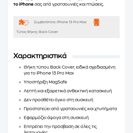
το iPhone
σας από γρατσουνιές και πτώσεις.
Συμβατότητα:
iPhone 13 Pro Max
Τύπος θήκης:
Back Cover
Χαρακτηριστικά
Θήκη τύπου Back Cover, ειδικά σχεδιασμένη
για το iPhone 13 Pro Max
Υποστήριξη MagSafe
Λεπτή και εξαιρετικά ανθεκτική κατασκευή
Δεν προσθέτει όγκο στη συσκευή
Προστατεύει από γρατσουνιές και χτυπήματα
Εφαρμόζει άψογα στη συσκευή
Επιτρέπει την πρόσβαση σε όλες τις
λειτουργίες