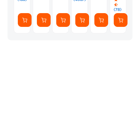
Of
Karl
Sweden
Lagerfeld
(78)
Clear
Liquid
-
Glitter
Vibrant
Case
Ombre
Peek
A
Boo
Cover
-
Clear/Glitter
Pink