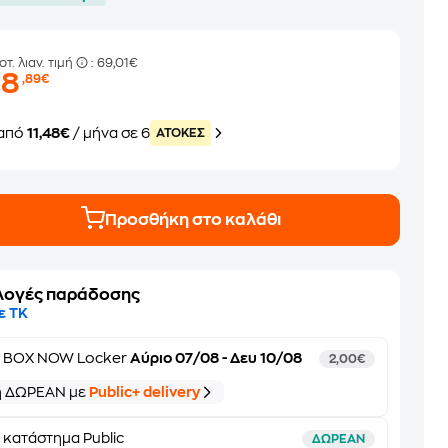
οτ. λιαν. τιμή
: 69,01€
68
,89€
από
11,48€
/ μήνα σε 6
ATOKEΣ
Προσθήκη στο καλάθι
λογές παράδοσης
ε ΤΚ
ε
BOX NOW Locker
Αύριο 07/08 - Δευ 10/08
2,00€
ή ΔΩΡΕΑΝ με
Public+ delivery
 κατάστημα Public
ΔΩΡΕΑΝ