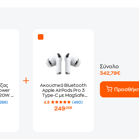
Σύνολο
342,79€
ίζας
Ακουστικά Bluetooth
Προσθήκ
ower
Apple AirPods Pro 3
20W -
Type-C με MagSafe
Charging Case - White
286)
4.8
(490)
249
,00€