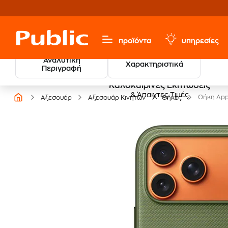
προϊόντα
υπηρεσίες
Αναλυτική
Χαρακτηριστικά
Περιγραφή
Καλοκαιρινές Εκπτώσεις
& Άπαιχτες Τιμές
Θήκη App
Αξεσουάρ
Αξεσουάρ Κινητών
Θήκες