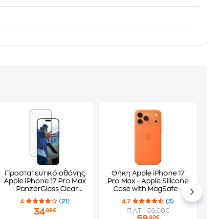
Προστατευτικό οθόνης
Θήκη Apple iPhone 17
Apple iPhone 17 Pro Max
Pro Max - Apple Silicone
- PanzerGlass Clear
Case with MagSafe -
Ultra-Wide Fit Screen
Orange
4
(21)
4.7
(3)
Protection
34
Π.Λ.Τ. : 59.00€
,89€
58
,90€