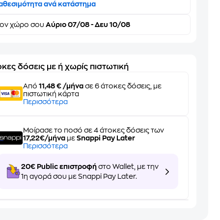
αθεσιμότητα ανά κατάστημα
τον
χώρο σου
Αύριο 07/08 - Δευ 10/08
κες δόσεις με ή χωρίς πιστωτική
Από
11,48 € /μήνα
σε 6 άτοκες δόσεις, με
πιστωτική κάρτα
Περισσότερα
Μοίρασε το ποσό σε 4 άτοκες δόσεις των
17,22€/μήνα
με
Snappi Pay Later
Περισσότερα
20€ Public επιστροφή
στο Wallet, με την
1η αγορά σου με Snappi Pay Later.