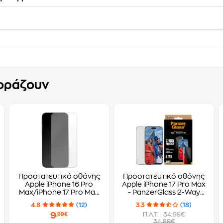
γοράζουν
Προστατευτικό οθόνης
Προστατευτικό οθόνης
Apple iPhone 16 Pro
Apple iPhone 17 Pro Max
Max/iPhone 17 Pro Max
- PanzerGlass 2-Way
- Tune Elite Clear
Privacy Ultra-Wide Fit
4.8
(12)
3.3
(18)
Screen Protection
9
Π.Λ.Τ. : 34.99€
,99€
34.89€