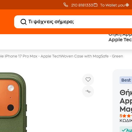
210 8181333
Το Wallet μου
Θήκη Appl
Δώρο ΑΙ courses
Δωρεάν BoxNow
Apple Te
αξίας 150€
για 1 χρόνο!
MagSafe 
le iPhone 17 Pro Max - Apple TechWoven Case with MagSafe - Green
Best 
Θήκ
App
Mag
5
ΚΩΔΙ
Άμ