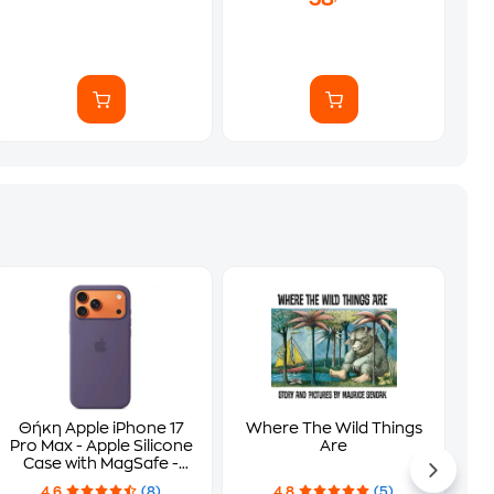
Θήκη Apple iPhone 17
Where The Wild Things
Pro Max - Apple Silicone
Are
Case with MagSafe -
Purple
4.6
(8)
4.8
(5)