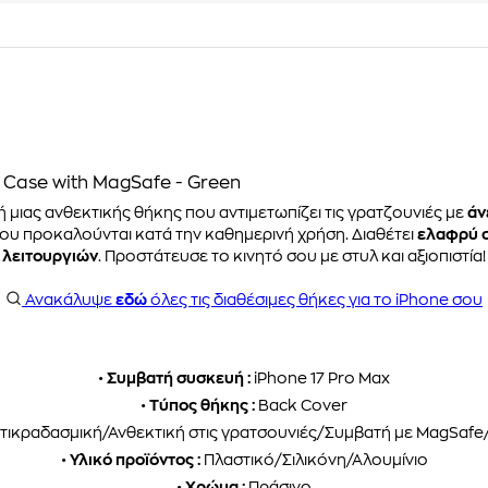
 Case with MagSafe - Green
ή μιας ανθεκτικής θήκης που αντιμετωπίζει τις γρατζουνιές με
άν
που προκαλούνται κατά την καθημερινή χρήση. Διαθέτει
ελαφρύ 
λειτουργιών
. Προστάτευσε το κινητό σου με στυλ και αξιοπιστία!
Ανακάλυψε
εδώ
όλες τις διαθέσιμες θήκες για το iPhone σου
•
Συμβατή συσκευή :
iPhone 17 Pro Max
•
Τύπος θήκης :
Back Cover
τικραδασμική/Ανθεκτική στις γρατσουνιές/Συμβατή με MagSafe
•
Υλικό προϊόντος :
Πλαστικό/Σιλικόνη/Αλουμίνιο
•
Χρώμα :
Πράσινο