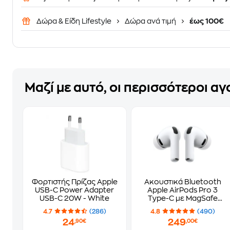
Δώρα & Είδη Lifestyle
Δώρα ανά τιμή
έως 100€
Μαζί με αυτό, οι περισσότεροι α
Φορτιστής Πρίζας Apple
Ακουστικά Bluetooth
USB-C Power Adapter
Apple AirPods Pro 3
USB-C 20W - White
Type-C με MagSafe
Charging Case - White
4.7
(286)
4.8
(490)
24
249
,90€
,00€