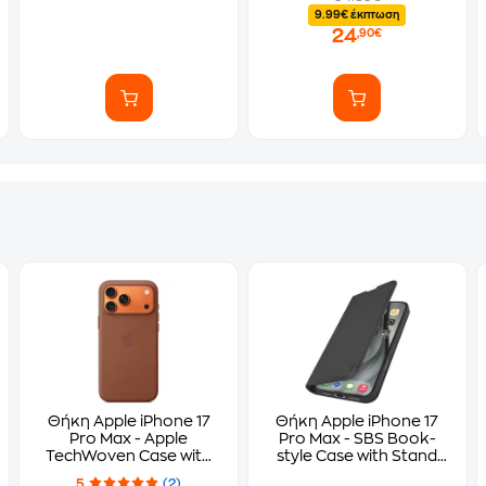
9.99€ έκπτωση
24
,90€
Θήκη Apple iPhone 17
Θήκη Apple iPhone 17
Pro Max - Apple
Pro Max - SBS Book-
TechWoven Case with
style Case with Stand
MagSafe - Brown
Support - Black
5
(2)