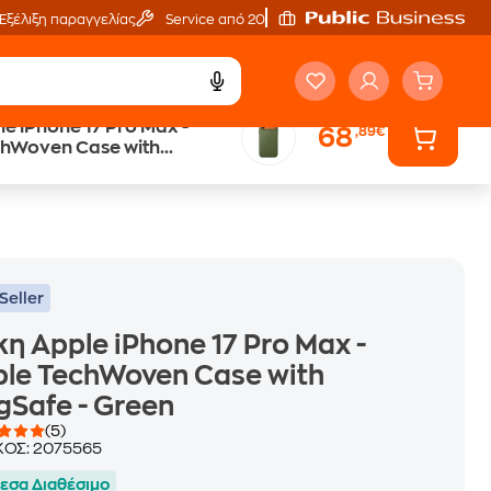
Εξέλιξη παραγγελίας
Service από 20'
e iPhone 17 Pro Max -
68
,89€
Trade & Save
chWoven Case with
επιστροφή κινητού
- Green
Seller
η Apple iPhone 17 Pro Max -
le TechWoven Case with
Safe - Green
(5)
ΚΟΣ:
2075565
εσα Διαθέσιμο