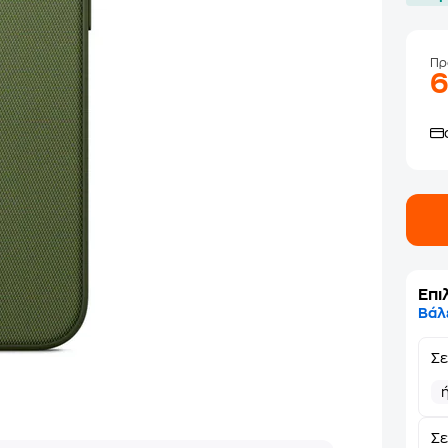
Πρ
Επι
Βάλ
Σ
Σε