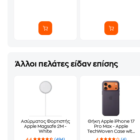
Άλλοι πελάτες είδαν επίσης
Ασύρματος Φορτιστής
Θήκη Apple iPhone 17
Apple Magsafe 2M -
Pro Max - Apple
White
TechWoven Case with
MagSafe - Purple
4.4
(494)
4
(4)