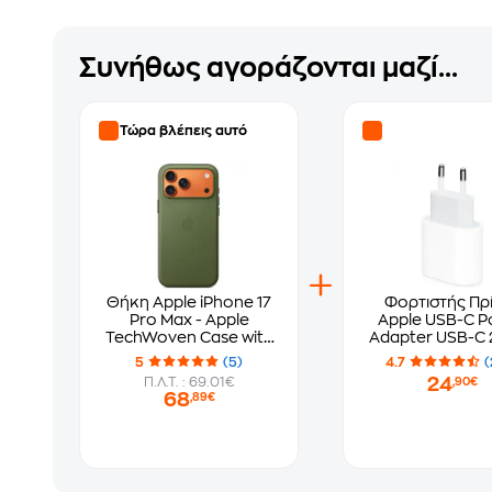
Συνήθως αγοράζονται μαζί...
Τώρα βλέπεις αυτό
Θήκη Apple iPhone 17
Φορτιστής Πρ
Pro Max - Apple
Apple USB-C P
TechWoven Case with
Adapter USB-C 
MagSafe - Green
White
5
(5)
4.7
(
24
Π.Λ.Τ. : 69.01€
,90€
68
,89€