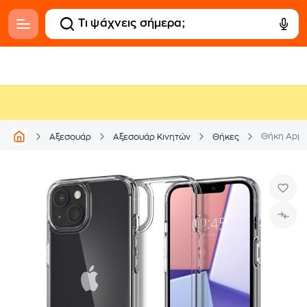
Θήκη Apple
Αξεσουάρ
Αξεσουάρ Κινητών
Θήκες