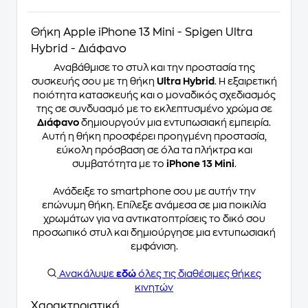
Θήκη Apple iPhone 13 Mini - Spigen Ultra
Hybrid - Διάφανο
Αναβάθμισε το στυλ και την προστασία της
συσκευής σου με τη θήκη
Ultra Hybrid
. Η εξαιρετική
ποιότητα κατασκευής και ο μοναδικός σχεδιασμός
της σε συνδυασμό με το εκλεπτυσμένο χρώμα σε
Διάφανο
δημιουργούν μια εντυπωσιακή εμπειρία.
Αυτή η θήκη προσφέρει προηγμένη προστασία,
εύκολη πρόσβαση σε όλα τα πλήκτρα και
συμβατότητα με το
iPhone 13 Mini
.
Ανάδειξε το smartphone σου με αυτήν την
επώνυμη θήκη. Επίλεξε ανάμεσα σε μια ποικιλία
χρωμάτων για να αντικατοπτρίσεις το δικό σου
προσωπικό στυλ και δημιούργησε μια εντυπωσιακή
εμφάνιση.
Ανακάλυψε
εδώ
όλες τις διαθέσιμες θήκες
κινητών
Χαρακτηριστικά