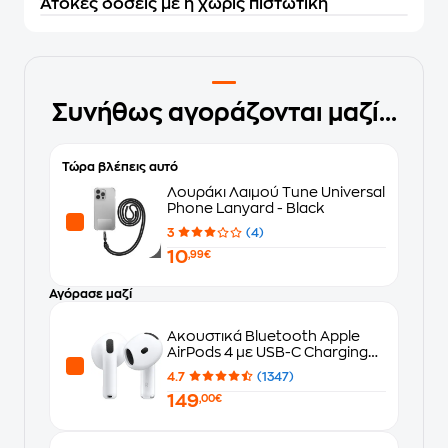
Άτοκες δόσεις με ή χωρίς πιστωτική
Συνήθως αγοράζονται μαζί...
Τώρα βλέπεις αυτό
Λουράκι Λαιμού Tune Universal
Phone Lanyard - Black
3
(4)
10
,99€
Αγόρασε μαζί
Ακουστικά Bluetooth Apple
AirPods 4 με USB-C Charging
Case - White
4.7
(1347)
149
,00€