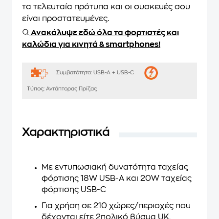
τα τελευταία πρότυπα και οι συσκευές σου
είναι προστατευμένες.
Ανακάλυψε εδώ όλα τα φορτιστές και
καλώδια για κινητά & smartphones!
Συμβατότητα:
USB-Α + USB-C
Τύπος:
Αντάπτορας Πρίζας
Χαρακτηριστικά
Με εντυπωσιακή δυνατότητα ταχείας
φόρτισης 18W USB-A και 20W ταχείας
φόρτισης USB-C
Για χρήση σε 210 χώρες/περιοχές που
δέχονται είτε 2πολικό βύσμα UK,