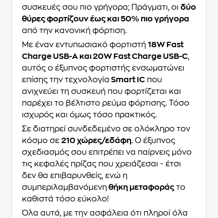
συσκευές σου πιο γρήγορα; Πράγματι, οι
δύο
θύρες φορτίζουν έως και 50% πιο γρήγορα
από την κανονική φόρτιση.
Με έναν εντυπωσιακό φορτιστή
18W Fast
Charge USB-A και 20W Fast Charge USB-C
,
αυτός ο έξυπνος φορτιστής ενσωματώνει
επίσης την τεχνολογία
Smart IC
που
ανιχνεύει τη συσκευή που φορτίζεται και
παρέχει το βέλτιστο ρεύμα φόρτισης. Τόσο
ισχυρός και όμως τόσο πρακτικός.
Σε διατηρεί συνδεδεμένο σε ολόκληρο τον
κόσμο σε
210 χώρες/εδάφη
. Ο έξυπνος
σχεδιασμός σου επιτρέπει να παίρνεις μόνο
τις κεφαλές πρίζας που χρειάζεσαι - έτσι
δεν θα επιβαρυνθείς, ενώ η
συμπεριλαμβανόμενη
θήκη μεταφοράς
το
καθιστά τόσο εύκολο!
Όλα αυτά, με την ασφάλεια ότι πληροί όλα