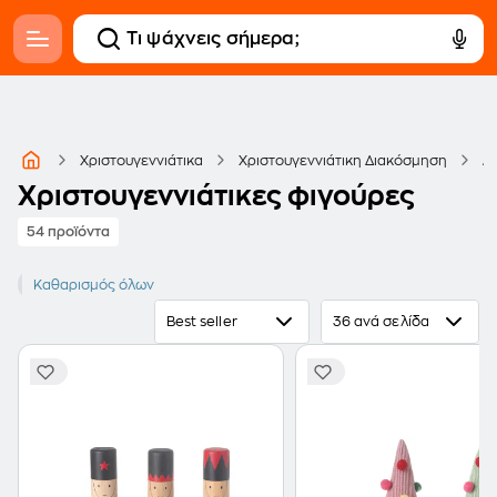
Χριστουγεννιάτικα
Χριστουγεννιάτικη Διακόσμηση
Δ
Χριστουγεννιάτικες φιγούρες
54 προϊόντα
Φιγούρες
Καθαρισμός όλων
Best seller
36 ανά σελίδα