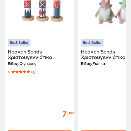
Best Seller
Best Seller
Heaven Sends
Heaven Sends
Χριστουγεννιάτικο
Χριστουγεννιάτικο
Διακοσμητικό Ξύλινο -
Διακοσμητικό - Ξωτι
Είδος:
Φιγούρες
Είδος:
Ξωτικά
Στρατιωτάκι 3 Τμχ
Μάλλινο με Πομ Πομ
5
(1)
7
,99€