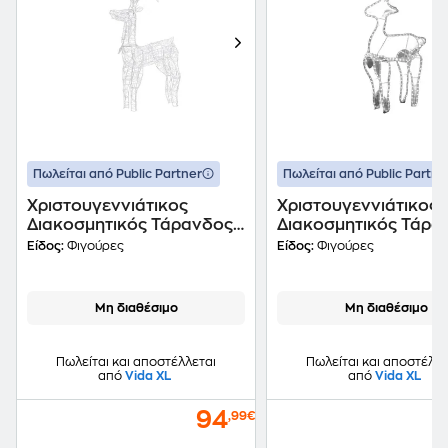
Πωλείται από Public Partner
Πωλείται από Public Partne
Χριστουγεννιάτικος
Χριστουγεννιάτικος
Διακοσμητικός Τάρανδος
Διακοσμητικός Τάρα
από Ακρυλικό 90 Led
από PVC 306 Led
Είδος:
Φιγούρες
Είδος:
Φιγούρες
60x16x100cm -
60x24x89cm - Λευκ
Πολύχρωμο
Μη διαθέσιμο
Μη διαθέσιμο
Πωλείται και αποστέλλεται
Πωλείται και αποστέλλε
από
Vida XL
από
Vida XL
94
,99€