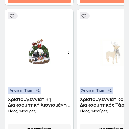
+1
+1
Άπαιχτη Τιμή
Άπαιχτη Τιμή
Χριστουγεννιάτικη
Χριστουγεννιάτικος
Διακοσμητική Χιονισμένη
Διακοσμητικός Τάρα
Παράσταση με Led και
από Πολυεστέρα
Είδος:
Φιγούρες
Είδος:
Φιγούρες
Κίνηση από Polystone
35x15x47cm
24x24x24.5cm