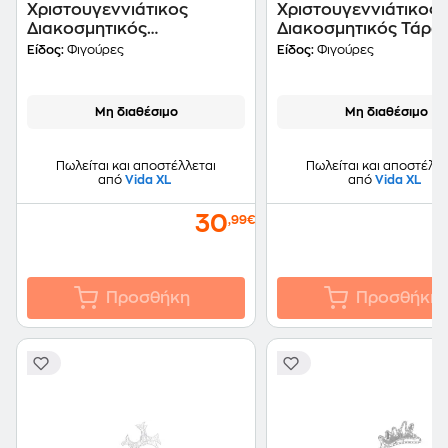
Χριστουγεννιάτικος
Χριστουγεννιάτικος
Διακοσμητικός
Διακοσμητικός Τάρα
Χιονάνθρωπος από
από Ύφασμα 120 Led
Είδος:
Φιγούρες
Είδος:
Φιγούρες
Ακρυλικό 30 Led
105x70x145cm - Λευ
18x10.5x30cm - Λευκός
Μη διαθέσιμο
Μη διαθέσιμο
Πωλείται και αποστέλλεται
Πωλείται και αποστέλλε
από
Vida XL
από
Vida XL
30
,99€
Προσθήκη
Προσθήκη