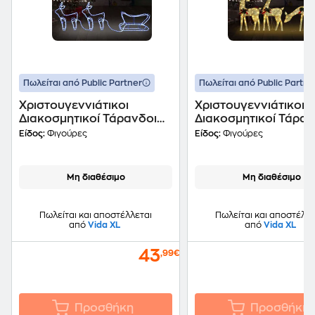
Πωλείται από Public Partner
Πωλείται από Public Partne
Χριστουγεννιάτικοι
Χριστουγεννιάτικοι
Διακοσμητικοί Τάρανδοι
Διακοσμητικοί Τάραν
με Έλκηθρο από Ατσάλι
από Ατσάλι 90 Led
Είδος:
Φιγούρες
Είδος:
Φιγούρες
576 Led - Ψυχρό Λευκό
270x7x90cm - Θερμ
Λευκό
Μη διαθέσιμο
Μη διαθέσιμο
Πωλείται και αποστέλλεται
Πωλείται και αποστέλλε
από
Vida XL
από
Vida XL
43
,99€
Προσθήκη
Προσθήκη