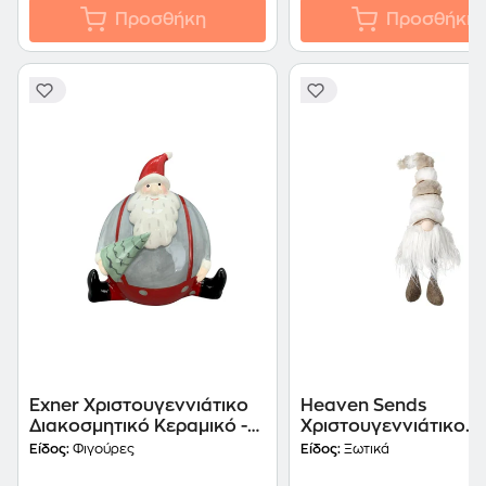
Προσθήκη
Προσθήκη
Exner Χριστουγεννιάτικο
Heaven Sends
Διακοσμητικό Κεραμικό -
Χριστουγεννιάτικο
Άγιος Βασίλης Καθιστός με
Διακοσμητικό- Ξωτικ
Είδος:
Φιγούρες
Είδος:
Ξωτικά
Δεντράκι
Γούνινο Καπέλο Κρε