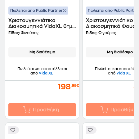
Πωλείται από Public Partner
Πωλείται από Public Partne
Χριστουγεννιάτικα
Χριστουγεννιάτικο
Διακοσμητικά VidaXL 6τμχ
Διακοσμητικό Φουσ
320 LED από Ακρυλικό -
VidaXL από Ύφασμα
Είδος:
Φιγούρες
Είδος:
Φιγούρες
Τάρανδοι
805cm - Χιονάνθρω
Μη διαθέσιμο
Μη διαθέσιμο
Πωλείται και αποστέλλεται
Πωλείται και αποστέλλε
από
Vida XL
από
Vida XL
198
3
,99€
Προσθήκη
Προσθήκη