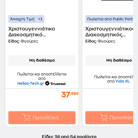
+1
Άπαιχτη Τιμή
Πωλείται από Public Partne
Χριστουγεννιάτικο
Χριστουγεννιάτικος
Διακοσμητικό
Διακοσμητικός
Χιονάνθρωπος με
Φουσκωτός Άγιος Βα
Είδος:
Φιγούρες
Είδος:
Φιγούρες
Φωτισμό Led και Κίνηση
4 Led 4.5m
από Πολυπροπυλένιο
21x23x29cm
Μη διαθέσιμο
Μη διαθέσιμο
Πωλείται και αποστέλλεται
Πωλείται και αποστέλλε
από
από
Vida XL
Hellas-Tech.gr
37
,69€
Προσθήκη
Προσθήκη
Είδες 36 από 54 προϊόντα