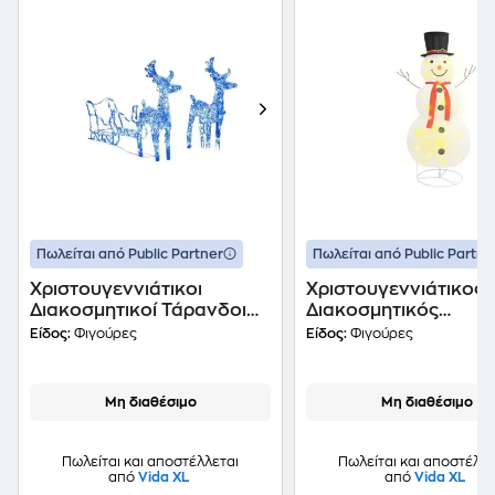
Πωλείται από Public Partner
Πωλείται από Public Partne
Χριστουγεννιάτικοι
Χριστουγεννιάτικος
Διακοσμητικοί Τάρανδοι
Διακοσμητικός
με Έλκηθρο από Ακρυλικό
Χιονάνθρωπος από
Είδος:
Φιγούρες
Είδος:
Φιγούρες
160 Led 130cm - Μπλε
Ύφασμα 180 Led 18
Μη διαθέσιμο
Μη διαθέσιμο
Πωλείται και αποστέλλεται
Πωλείται και αποστέλλε
από
Vida XL
από
Vida XL