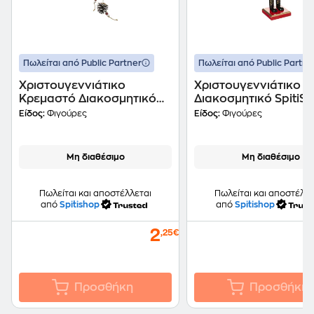
Πωλείται από Public Partner
Πωλείται από Public Partne
Χριστουγεννιάτικο
Χριστουγεννιάτικο
Κρεμαστό Διακοσμητικό
Διακοσμητικό SpitiS
SpitiShop Merry Christmas
Καρυοθραύστης
Είδος:
Φιγούρες
Είδος:
Φιγούρες
Μη διαθέσιμο
Μη διαθέσιμο
Πωλείται και αποστέλλεται
Πωλείται και αποστέλλε
από
Spitishop
από
Spitishop
2
,25€
Προσθήκη
Προσθήκη