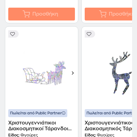
Προσθήκη
Προσθήκη
Πωλείται από Public Partner
Πωλείται από Public Partne
Χριστουγεννιάτικοι
Χριστουγεννιάτικος
Διακοσμητικοί Τάρανδοι
Διακοσμητικός Τάρα
με Έλκηθρο 160 Led
από Ακρυλικό 250 L
Είδος:
Φιγούρες
Είδος:
Φιγούρες