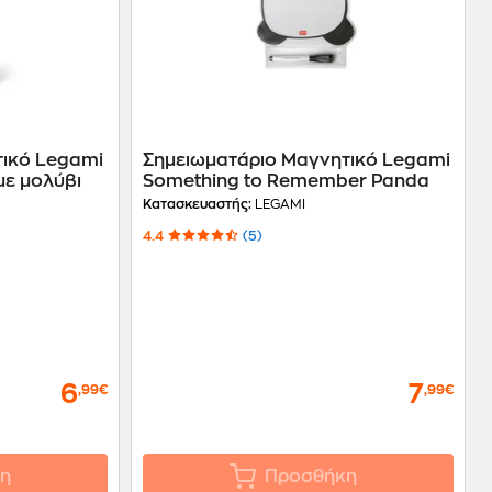
τικό Legami
Σημειωματάριο Μαγνητικό Legami
με μολύβι
Something to Remember Panda
Κατασκευαστής:
LEGAMI
4.4
(5)
6
7
,99€
,99€
η
Προσθήκη