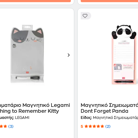
ωματάριο Μαγνητικό Legami
Μαγνητικό Σημειωματ
hing to Remember Kitty
Dont Forget Panda
υαστής:
LEGAMI
Είδος:
Μαγνητικό Σημειωματά
(3)
5
(2)