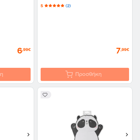
5
(2)
6
7
,99€
,99€
η
Προσθήκη