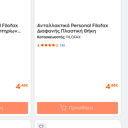
 Filofax
Ανταλλακτικά Personal Filofax
πτηρίων
Διαφανής Πλαστική Θήκη
Κατασκευαστής:
FILOFAX
4
(4)
4
4
,49€
,98€
η
Προσθήκη