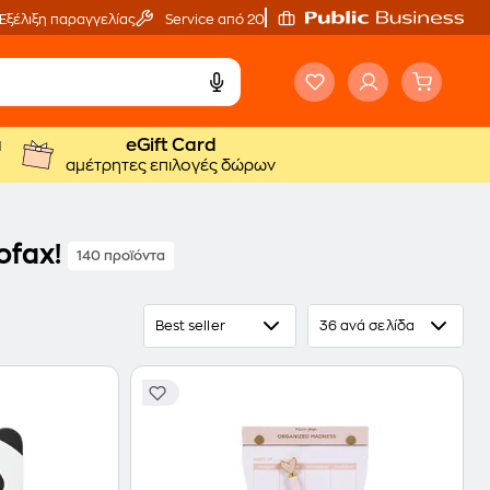
Εξέλιξη παραγγελίας
Service από 20'
ά
eGift Card
αμέτρητες επιλογές δώρων
ofax!
140 προϊόντα
Best seller
36 ανά σελίδα