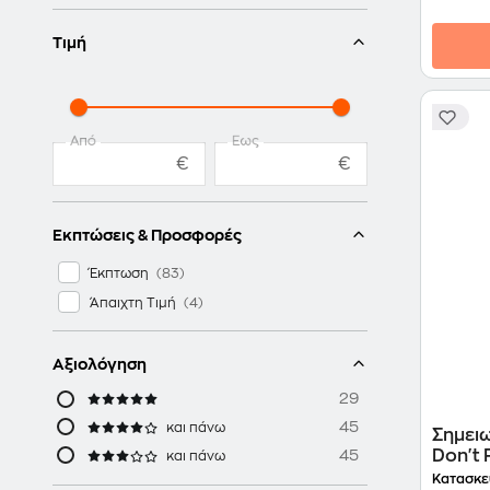
Τιμή
Από
Έως
€
€
Εκπτώσεις & Προσφορές
Έκπτωση
Άπαιχτη Τιμή
Αξιολόγηση
29
45
και πάνω
Σημει
45
Don't 
και πάνω
Κατασκε