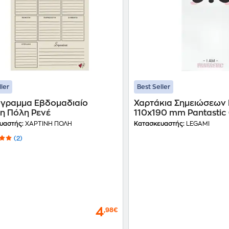
ller
Best Seller
γραμμα Εβδομαδιαίο
Χαρτάκια Σημειώσεων
νη Πόλη Ρενέ
110x190 mm Pantastic
- 1 Τεμάχιο)
υαστής:
ΧΑΡΤΙΝΗ ΠΟΛΗ
Κατασκευαστής:
LEGAMI
(2)
4
,98€