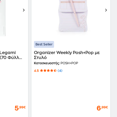
Best Seller
 Legami
Organizer Weekly Posh+Pop με
 (70 Φύλλων
Στυλό
Κατασκευαστής:
POSH+POP
4.5
(4)
5
6
,99€
,99€