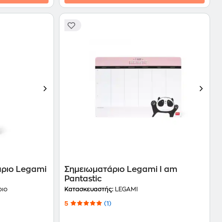
άριο Legami
Σημειωματάριο Legami I am
Pantastic
ριο
Κατασκευαστής:
LEGAMI
5
(1)