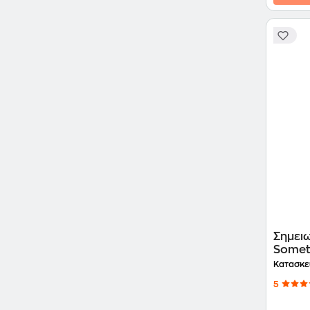
Σημει
Somet
Κατασκε
5