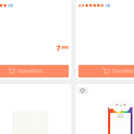
(3)
4.3
(3)
7
,99€
Προσθήκη
Προσθήκ