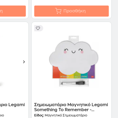
η
Προσθήκη
άριο Legami
Σημειωματάριο Μαγνητικό Legami
Something To Remember -
Rainbow
ριο
Είδος:
Μαγνητικό Σημειωματάριο