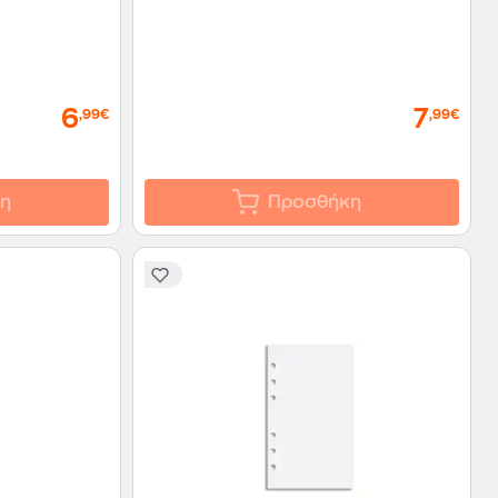
6
7
,99€
,99€
η
Προσθήκη