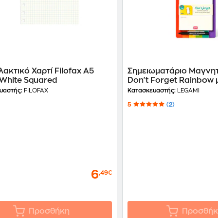
ακτικό Χαρτί Filofax Α5
Σημειωματάριο Μαγνη
 White Squared
Don't Forget Rainbow 
υαστής:
FILOFAX
Κατασκευαστής:
LEGAMI
5
(2)
6
,49€
Προσθήκη
Προσθήκ