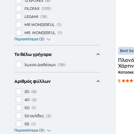
12 EPOXES
FILOFAX
LEGAMI
MR WONDERFUL
MR. WONDERFUL
Περισσότερα (2)
Best Se
Το θέλω γρήγορα
Πλανό
Άμεσα Διαθέσιμο
Χάρτι
Κατασκε
Αριθμός φύλλων
5
20
40
50
52 σελίδες
55
Περισσότερα (5)