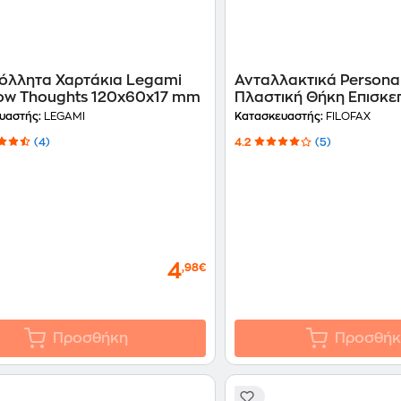
όλλητα Χαρτάκια Legami
Ανταλλακτικά Personal
ow Thoughts 120x60x17 mm
Πλαστική Θήκη Επισκε
Καρτών
υαστής:
LEGAMI
Κατασκευαστής:
FILOFAX
(4)
4.2
(5)
4
,98€
Προσθήκη
Προσθήκ