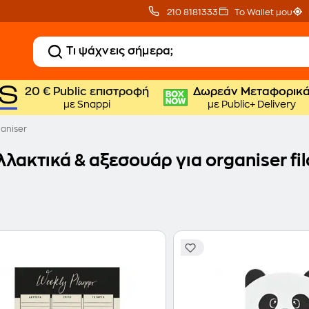
210 8181333
Το Wallet μου
20 € Public επιστροφή
Δωρεάν Μεταφορικ
με Snappi
με Public+ Delivery
aniser
λακτικά & αξεσουάρ για organiser fil