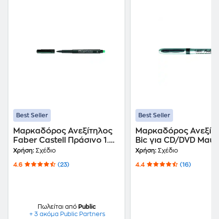
Best Seller
Best Seller
Μαρκαδόρος Ανεξίτηλος
Μαρκαδόρος Ανεξίτ
Faber Castell Πράσινο 1.0
Bic για CD/DVD Μαύρ
mm
mm
Χρήση:
Σχέδιο
Χρήση:
Σχέδιο
4.6
(23)
4.4
(16)
Πωλείται από
Public
+ 3 ακόμα Public Partners