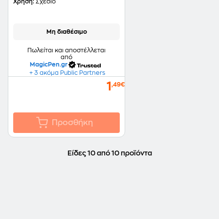
Μαύρο 1.0 mm
Χρήση:
Σχέδιο
Μη διαθέσιμο
Πωλείται και αποστέλλεται
από
MagicPen.gr
+ 3 ακόμα Public Partners
1
,49€
Προσθήκη
Είδες 10 από 10 προϊόντα