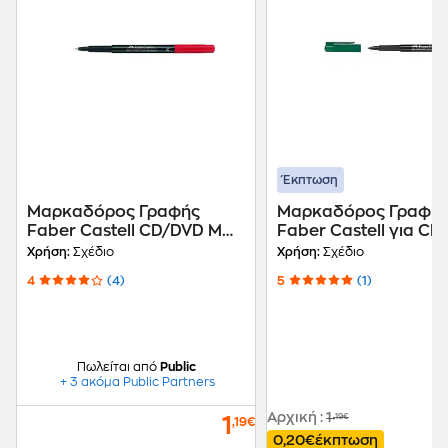
Έκπτωση
Μαρκαδόρος Γραφής
Μαρκαδόρος Γραφή
Faber Castell CD/DVD M
Faber Castell για C
Permanent Κόκκινο 0.6
M Πράσινο 1.0 mm
Χρήση:
Σχέδιο
Χρήση:
Σχέδιο
mm
4
(4)
5
(1)
Πωλείται από
Public
+ 3 ακόμα Public Partners
Αρχική
:
1
,19€
1
,19€
0,20€
έκπτωση