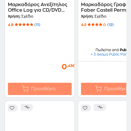
Μαρκαδόρος Ανεξίτηλος
Μαρκαδόρος Γραφή
Office Log για CD/DVD
Faber Castell Perma
Μπλε 1.0 mm
Μπλε 0.6 mm
Χρήση:
Σχέδιο
Χρήση:
Σχέδιο
4.8
(11)
4.2
(12)
Πωλείται από
Public
+ 3 ακόμα Public Partn
0
,43€
Προσθήκη
Προσθήκη