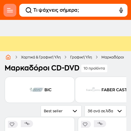
Χαρτικά & Γραφική Ύλη
Γραφική Ύλη
Μαρκαδόροι
Μαρκαδόροι CD-DVD
10 προϊόντα
BIC
FABER CASTE
Best seller
36 ανά σελίδα