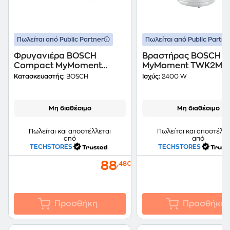
Πωλείται από Public Partner
Πωλείται από Public Partne
Φρυγανιέρα BOSCH
Βραστήρας BOSCH
Compact MyMoment
MyMoment TWK2M16
Stainless steel TAT6M420 2
2400 W 1.7 L Λευκό
Κατασκευαστής:
BOSCH
Ισχύς:
2400 W
Θέσεων 970 W Ασημί
Μη διαθέσιμο
Μη διαθέσιμο
Πωλείται και αποστέλλεται
Πωλείται και αποστέλλε
από
από
TECHSTORES
TECHSTORES
88
,48€
Προσθήκη
Προσθήκη