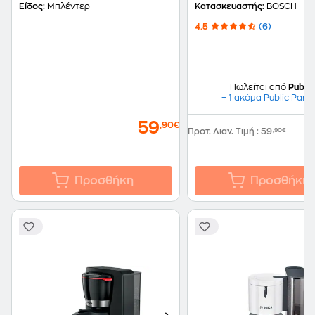
970W Κόκκινο
Είδος:
Μπλέντερ
Κατασκευαστής:
BOSCH
Φρυγανιέρα
4.5
(6)
Πωλείται από
Public
+ 1 ακόμα Public Part
59
,90€
Προτ. Λιαν. Τιμή
:
59
,90€
Προσθήκη
Προσθήκη