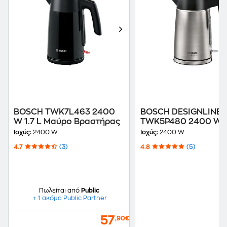
BOSCH TWK7L463 2400
BOSCH DESIGNLINE
W 1.7 L Μαύρο Βραστήρας
TWK5P480 2400 W 1.
Inox Βραστήρας
Ισχύς:
2400 W
Ισχύς:
2400 W
4.7
(3)
4.8
(5)
Πωλείται από
Public
+ 1 ακόμα Public Partner
57
,90€