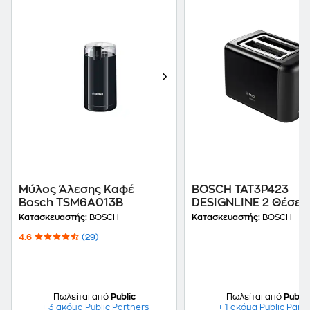
Μύλος Άλεσης Καφέ
BOSCH TAT3P423
Bosch TSM6A013B
DESIGNLINE 2 Θέσε
970W Μαύρο Φρυγαν
Κατασκευαστής:
BOSCH
Κατασκευαστής:
BOSCH
4.6
(29)
Πωλείται από
Public
Πωλείται από
Public
+ 3 ακόμα Public Partners
+ 1 ακόμα Public Part