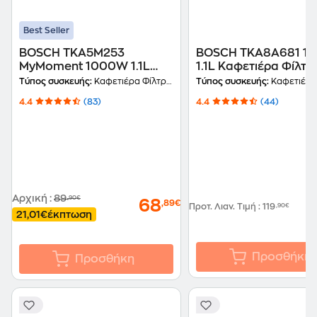
Best Seller
BOSCH TKA5M253
BOSCH TKA8A681 1
MyMoment 1000W 1.1L
1.1L Καφετιέρα Φίλτρ
Καφετιέρα Φίλτρου
Τύπος συσκευής:
Καφετιέρα Φίλτρου
Τύπος συσκευής:
Καφετιέρα Φ
4.4
(83)
4.4
(44)
Αρχική
:
89
,90€
68
,89€
Προτ. Λιαν. Τιμή
:
119
,90€
21,01€
έκπτωση
Προσθήκη
Προσθήκη