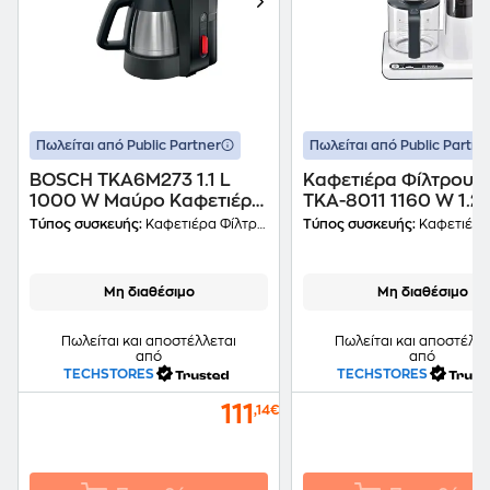
Πωλείται από Public Partner
Πωλείται από Public Partne
BOSCH TKA6M273 1.1 L
Καφετιέρα Φίλτρου 
1000 W Μαύρο Καφετιέρα
TKA-8011 1160 W 1.25
Φίλτρου
Λευκό
Τύπος συσκευής:
Καφετιέρα Φίλτρου
Τύπος συσκευής:
Καφετιέρα Φ
Μη διαθέσιμο
Μη διαθέσιμο
Πωλείται και αποστέλλεται
Πωλείται και αποστέλλε
από
από
TECHSTORES
TECHSTORES
111
,14€