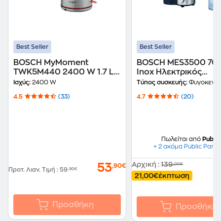
Best Seller
Best Seller
BOSCH MyMoment
BOSCH MES3500 70
TWK5M440 2400 W 1.7 L
Inox Ηλεκτρικός
Inox Βραστήρας
Αποχυμωτής
Ισχύς:
2400 W
Τύπος συσκευής:
Φυγοκεντρικός α
4.5
(33)
4.7
(20)
Πωλείται από
Public
+ 2 ακόμα Public Partn
Αρχική
:
139
53
,00€
,90€
Προτ. Λιαν. Τιμή
:
59
,90€
21,00€
έκπτωση
Προσθήκη
Προσθήκη