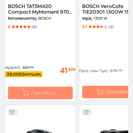
BOSCH TAT5M420
BOSCH VeroCafe
Compact MyMoment 970
TIE20301 1300W 15b
W 2 Θέσεων Inox Anti-
Μηχανή Espresso
Κατασκευαστής:
BOSCH
Ισχύς:
1300 W
Fingerprint Φρυγανιέρα
5
(5)
3.7
(3)
Αρχική
:
69
,90€
4
41
,90€
Προτ. Λιαν. Τιμή
:
579
,01€
28,00€
έκπτωση
Προσθήκη
Προσθήκη