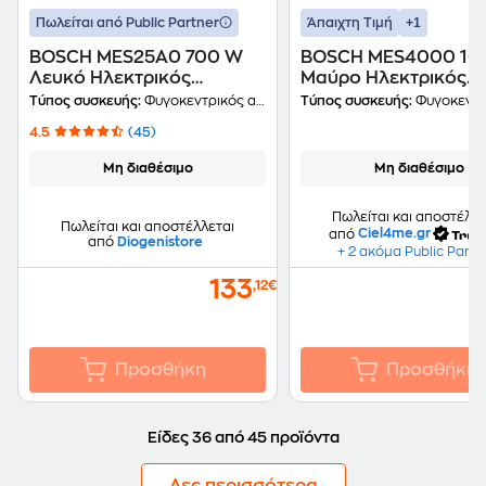
+1
Πωλείται από Public Partner
Άπαιχτη Τιμή
BOSCH MES25A0 700 W
BOSCH MES4000 10
Λευκό Ηλεκτρικός
Μαύρο Ηλεκτρικός
Αποχυμωτής
Αποχυμωτής
Τύπος συσκευής:
Φυγοκεντρικός αποχυμωτής
Τύπος συσκευής:
Φυγοκεντρικός α
4.5
(45)
Μη διαθέσιμο
Μη διαθέσιμο
Πωλείται και αποστέλλε
Πωλείται και αποστέλλεται
από
Ciel4me.gr
από
Diogenistore
+ 2 ακόμα Public Partn
133
2
,12€
Προσθήκη
Προσθήκη
Είδες 36 από 45 προϊόντα