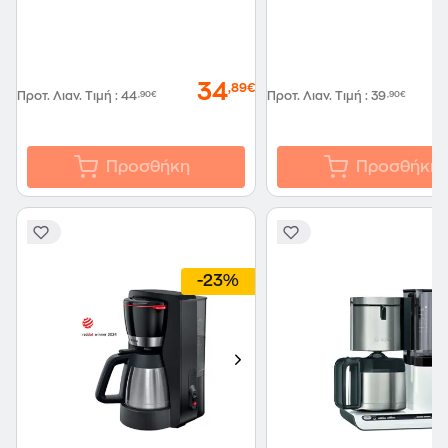
34
,89€
Προτ. Λιαν. Τιμή
:
44
,90€
Προτ. Λιαν. Τιμή
:
39
,90€
Προσθήκη
Προσθήκη
-23%