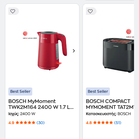
Best Seller
Best Seller
BOSCH MyMoment
BOSCH COMPACT
TWK2M164 2400 W 1.7 L
MYMOMENT TAT2M12
Κόκκινο Βραστήρας
Θέσεων 950W Μαύρ
Ισχύς:
2400 W
Κατασκευαστής:
BOSCH
Φρυγανιέρα
4.9
(30)
4.8
(51)