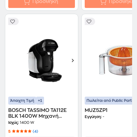
Προσθήκη
Προσθήκη
+1
Άπαιχτη Τιμή
Πωλείται από Public Partne
ΒΟSCH TASSIMO TA112E
MUZ5ZP1
BLK 1400W Μηχανή
Εγγύηση:
-
Espresso
Ισχύς:
1400 W
5
(4)