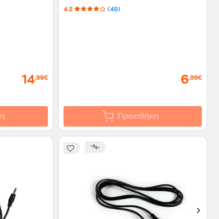
4.2
(49)
14
6
,99€
,99€
η
Προσθήκη