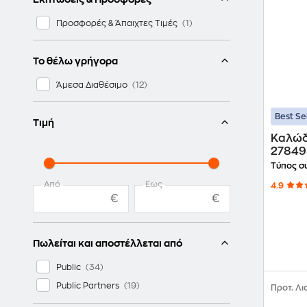
Προσφορές & Άπαιχτες Τιμές
Το θέλω γρήγορα
Άμεσα Διαθέσιμο
Best Se
Τιμή
Καλώδι
27849
3.5mm
Τύπος σ
Από
Έως
4.9
€
€
Πωλείται και αποστέλλεται από
Public
Public Partners
Προτ. Λι