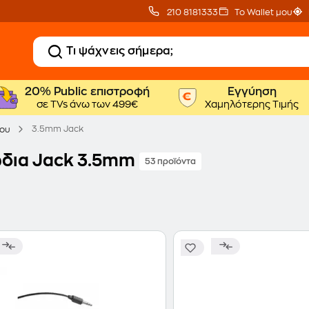
210 8181333
Το Wallet μου
20% Public επιστροφή
Εγγύηση
σε TVs άνω των 499€
Χαμηλότερης Τιμής
3.5mm Jack
ου
δια Jack 3.5mm
53 προϊόντα