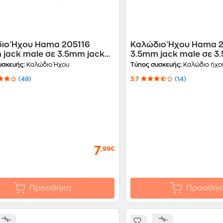
ιο Ήχου Hama 205116
Καλώδιο Ήχου Hama 
 jack male σε 3.5mm jack
3.5mm jack male σε 3
- 5m
female - 0.12m
υσκευής:
Καλώδιο Ήχου
Τύπος συσκευής:
Καλώδιο ήχο
(49)
3.7
(14)
7
,99€
Προσθήκη
Προσθήκ