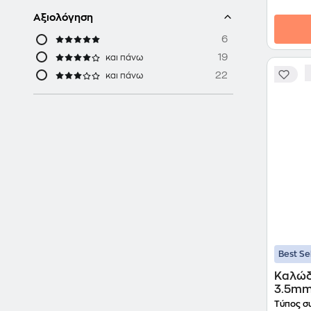
Αξιολόγηση
6
19
και πάνω
22
και πάνω
Best Se
Καλώδ
3.5mm
male 9
Τύπος σ