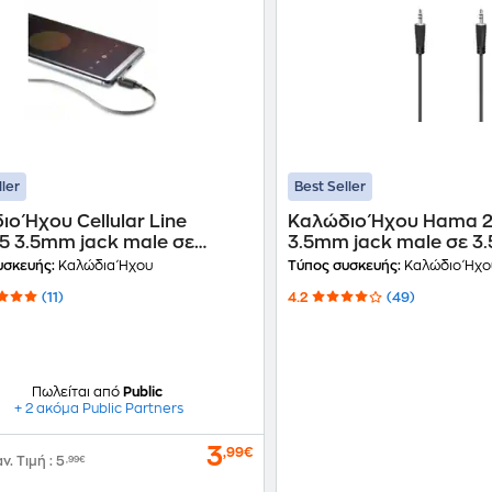
ller
Best Seller
ο Ήχου Cellular Line
Καλώδιο Ήχου Hama 
5 3.5mm jack male σε
3.5mm jack male σε 3
 jack male - 1m
male - 1.5m
υσκευής:
Καλώδια Ήχου
Τύπος συσκευής:
Καλώδιο Ήχο
(11)
4.2
(49)
Πωλείται από
Public
+ 2 ακόμα Public Partners
3
,99€
αν. Τιμή
:
5
,99€