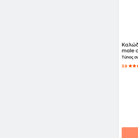
Καλώδ
male σ
Τύπος σ
3.9