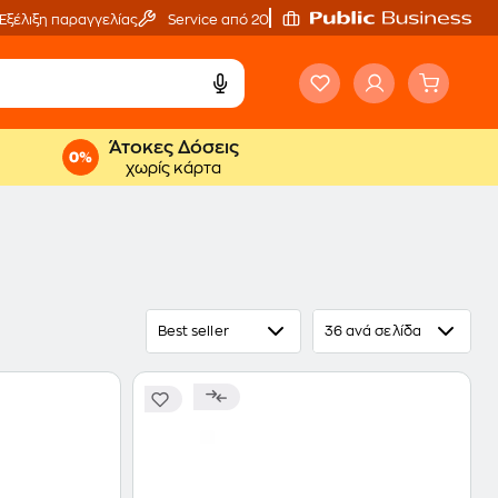
Εξέλιξη παραγγελίας
Service από 20'
Άτοκες Δόσεις
χωρίς κάρτα
Best seller
36 ανά σελίδα