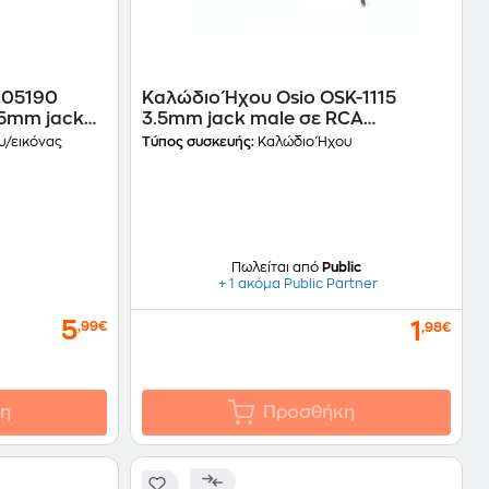
205190
Καλώδιο Ήχου Osio OSK-1115
.5mm jack
3.5mm jack male σε RCA
Audio/Video male - 1.5m
υ/εικόνας
Τύπος συσκευής:
Καλώδιο Ήχου
Πωλείται από
Public
+ 1 ακόμα Public Partner
5
1
,99€
,98€
η
Προσθήκη