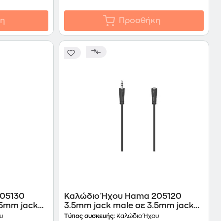
η
Προσθήκη
205130
Καλώδιο Ήχου Hama 205120
.5mm jack
3.5mm jack male σε 3.5mm jack
female - 3m
υ
Τύπος συσκευής:
Καλώδιο Ήχου