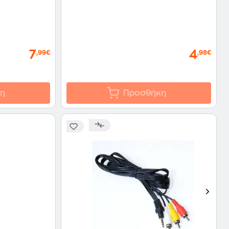
7
4
,99€
,98€
η
Προσθήκη