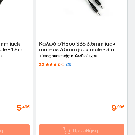
5mm jack
Καλώδιο Ήχου SBS 3.5mm jack
le - 1.8m
male σε 3.5mm jack male - 3m
υ
Τύπος συσκευής:
Καλώδιο Ήχου
3.3
(3)
5
9
,49€
,99€
η
Προσθήκη