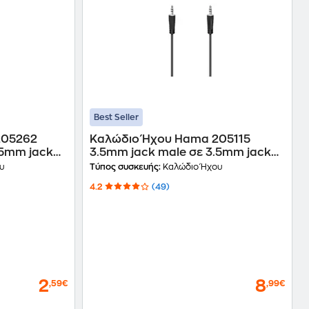
Best Seller
205262
Καλώδιο Ήχου Hama 205115
.5mm jack
3.5mm jack male σε 3.5mm jack
male - 3m
υ
Τύπος συσκευής:
Καλώδιο Ήχου
4.2
(49)
2
8
,59€
,99€