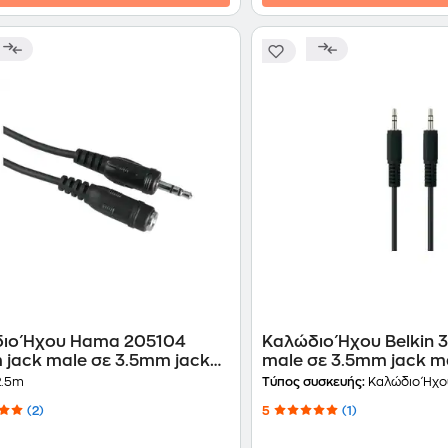
ιο Ήχου Hama 205104
Καλώδιο Ήχου Belkin 
 jack male σε 3.5mm jack
male σε 3.5mm jack m
 - 2.5m
.5m
Τύπος συσκευής:
Καλώδιο Ήχο
(2)
5
(1)