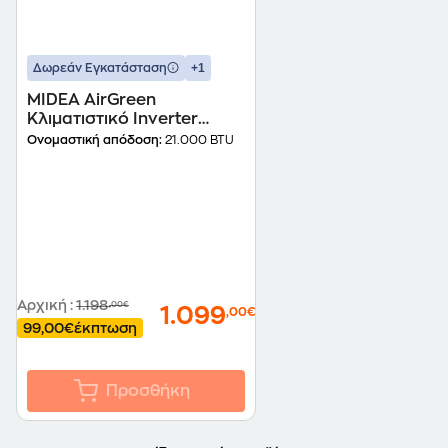
+1
Δωρεάν Εγκατάσταση
MIDEA AirGreen
Κλιματιστικό Inverter
21.000 BTU A+++/A+++ με
Ονομαστική απόδοση:
21.000 BTU
AI
Αρχική
:
1.198
,00€
1.099
,00€
99,00€
έκπτωση
Προσθήκη