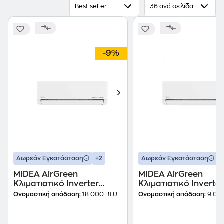
Best seller
36 ανά σελίδα
-9%
+2
+
Δωρεάν Εγκατάσταση
Δωρεάν Εγκατάσταση
MIDEA AirGreen
MIDEA AirGreen
Κλιματιστικό Inverter
Κλιματιστικό Inverter
18.000 BTU A+++/A+++ με
9.000 BTU A+++/A+++
Ονομαστική απόδοση:
18.000 BTU
Ονομαστική απόδοση:
9.00
AI
AI